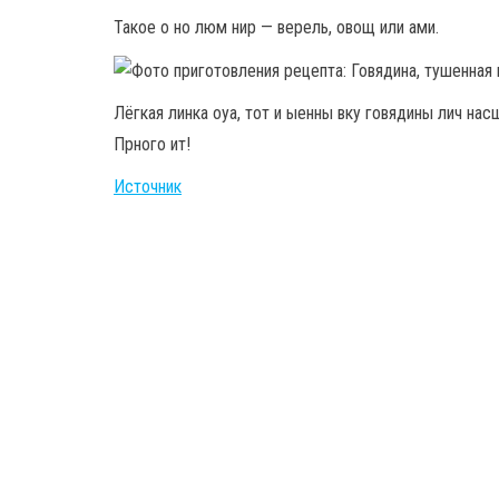
Такое о но люм нир — верель, овощ или ами.
Лёгкая линка оуа, тот и ыенны вку говядины лич нас
Прного ит!
Источник