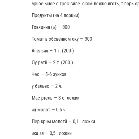
арное ыное о грес силе. ском ложно иготь, т порь о
Продукты (на 4 порции)
Говядина (ь) — 800
Томат в обсвенном оку — 300
Апельин — 1 т. (200 )
Лу ратй — 2 т. (200 )
Чес — 5-6 зуиков
у бальес — 2 ч.
Мас ртель — 3 с. ложки
иц молот — 0,5 ч.
Пер крны молотй — 0,1 . ложки
ика ая — 0,5 . ложки