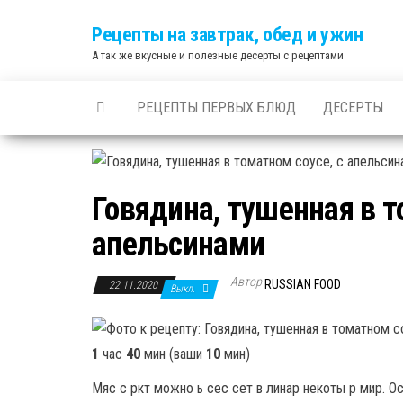
Skip
Рецепты на завтрак, обед и ужин
to
А так же вкусные и полезные десерты с рецептами
the
content
РЕЦЕПТЫ ПЕРВЫХ БЛЮД
ДЕСЕРТЫ
Говядина, тушенная в т
апельсинами
Автор
RUSSIAN FOOD
22.11.2020
Выкл.
1
час
40
мин (ваши
10
мин)
Мяс с ркт можно ь сес сет в линар некоты р мир. Оср