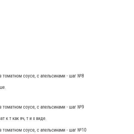
ше.
т к т как яч, т и х виде.