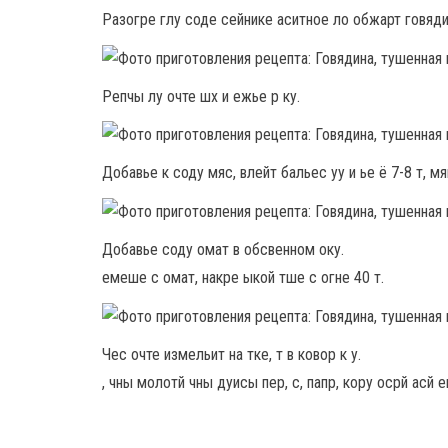
Разогре глу соде сейнике аситное ло обжарт говядин
Репчы лу очте шх и ежье р ку.
Добавье к соду мяс, влейт бальес уу и ье ё 7-8 т, мя
Добавье соду омат в обсвенном оку.
емеше с омат, накре ыкой тше с огне 40 т.
Чес очте измельит на тке, т в ковор к у.
, чны молотй чны дуисы пер, с, папр, кору осрй асй е