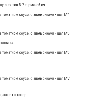
у о ех тон 5-7 т, рмяной оч.
гкоси ка.
ц акже т в ковор.