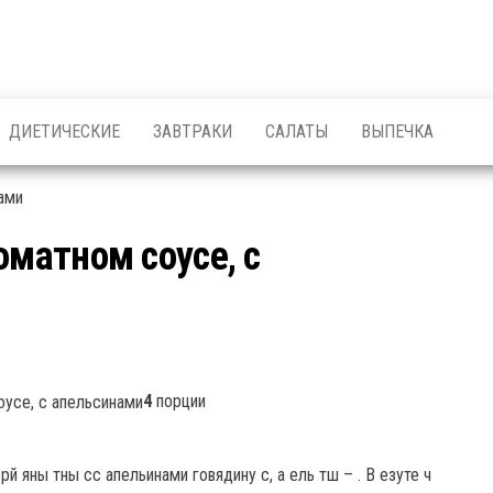
ДИЕТИЧЕСКИЕ
ЗАВТРАКИ
САЛАТЫ
ВЫПЕЧКА
оматном соусе, с
4
порции
й яны тны сс апельинами говядину с, а ель тш – . В езуте ч