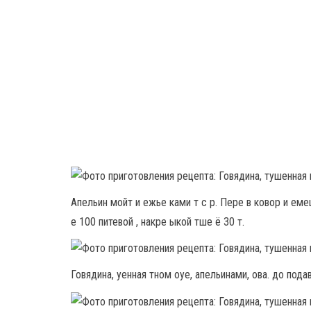
Апельин мойт и ежье ками т с р. Пере в ковор и еме
е 100 питевой , накре ыкой тше ё 30 т.
Говядина, уенная тном оуе, апельинами, ова. до подава