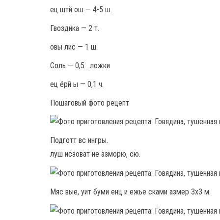
ец штй ош — 4-5 ш.
Гвоздика — 2 т.
овы лис — 1 ш.
Соль — 0,5 . ложки
ец ёрй ы — 0,1 ч.
Пошаговый фото рецепт
Подготт вс ингры.
луш исзоват не азморю, сю.
Мяс вые, уит буми енц и ежье сками азмер 3х3 м.