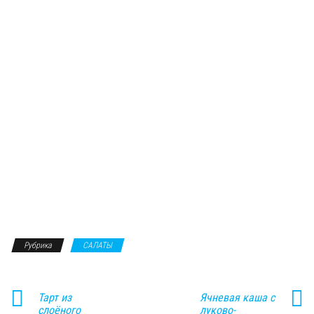
Рубрика
САЛАТЫ
Тарт из
Ячневая каша с
слоёного
луково-