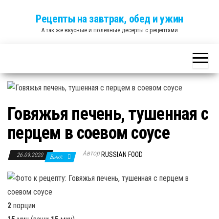
Skip
Рецепты на завтрак, обед и ужин
to
А так же вкусные и полезные десерты с рецептами
the
content
Говяжья печень, тушенная с
перцем в соевом соусе
Автор
RUSSIAN FOOD
26.09.2020
Выкл.
2
порции