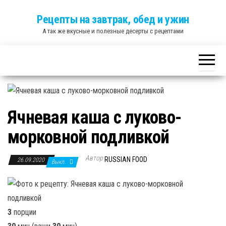
Skip
Рецепты на завтрак, обед и ужин
to
А так же вкусные и полезные десерты с рецептами
the
content
Ячневая каша с луково-
морковной подливкой
Автор
RUSSIAN FOOD
26.09.2020
Выкл.
3
порции