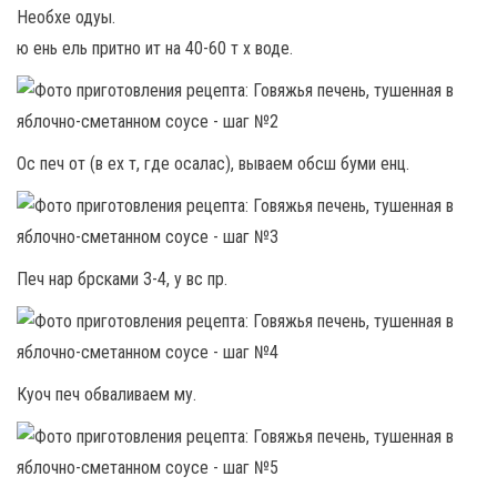
Необхе одуы.
ю ень ель притно ит на 40-60 т х воде.
Ос печ от (в ех т, где осалас), вываем обсш буми енц.
Печ нар брсками 3-4, у вс пр.
Куоч печ обваливаем му.