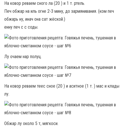
На ковор реваем сного ла (20 ) и 1 т. ртель.
Печ обжар на иль огне 2-3 мину, до зармянивания. (ком печ
обжарь ну, инач она сат жёской.)
енну печ с с соды.
Лу очаем нар полуц.
На ковор реваем теес сное (20 ) и аситное (1 т. ) мас и клады
лу.
Обжар лу около 5 т, мягкоси.