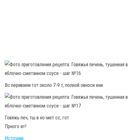
Вс периваем гот около 7-9 т, полной овноси ени.
Говяжь печ, тш в но-мет сс, гот.
Прного ит!
Источник