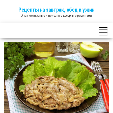
Skip
Рецепты на завтрак, обед и ужин
to
А так же вкусные и полезные десерты с рецептами
the
content