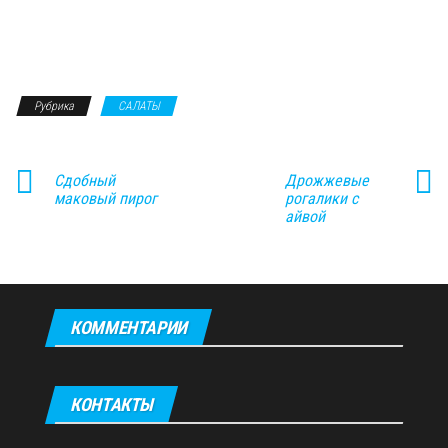
Рубрика
САЛАТЫ
Сдобный
Дрожжевые
маковый пирог
рогалики с
айвой
КОММЕНТАРИИ
КОНТАКТЫ