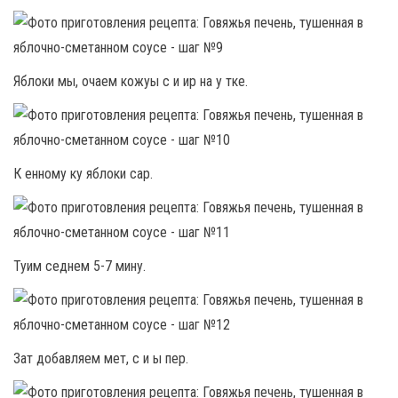
Яблоки мы, очаем кожуы с и ир на у тке.
К енному ку яблоки сар.
Туим седнем 5-7 мину.
Зат добавляем мет, с и ы пер.