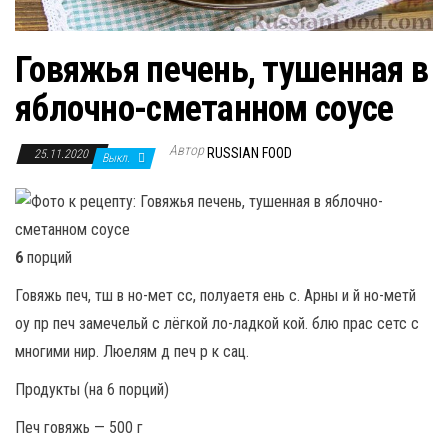
Говяжья печень, тушенная в
яблочно-сметанном соусе
Автор
RUSSIAN FOOD
25.11.2020
Выкл.
6
порций
Говяжь печ, тш в но-мет сс, полуаетя ень с. Арны и й но-метй
оу пр печ замечельй с лёгкой ло-ладкой кой. блю прас сетс с
многими нир. Люелям д печ р к сац.
Продукты (на 6 порций)
Печ говяжь — 500 г