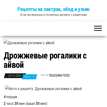
Skip
Рецепты на завтрак, обед и ужин
to
А так же вкусные и полезные десерты с рецептами
the
content
Дрожжевые рогалики с
айвой
Автор
RUSSIAN FOOD
25.11.2020
Выкл.
4
порции
2
часа
30
мин
(ваши
30
мин
)