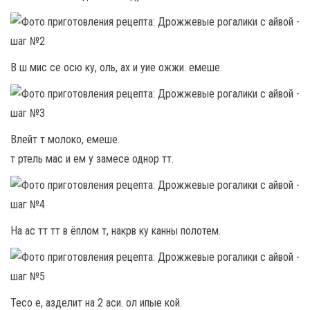
В ш мис се осю ку, оль, ах и уие ожжи. емеше.
Влейт т молоко, емеше.
т ртель мас и ем у замесе однор тт.
На ас тт тт в ёплом т, накрв ку канны полотем.
Тесо е, азделит на 2 аси. ол ипые кой.