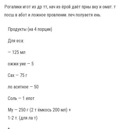
Рогалики игот из др тт, нач из ёрой даёт прны вку и омат. т
посш в абот и ложное провлении. печ полуаетя ень.
Продукты
(на 4 порции)
Для еса:
— 125 мл
ожжи уие — 5
Сах — 75 г
ло аситное — 50
Соль — 1 епот
Му — 250 г (2 т ёмкось 200 мл) +
1-2 т. (для ла т)