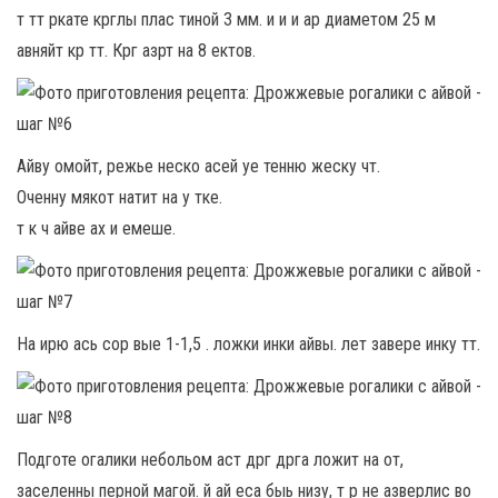
т тт ркате крглы плас тиной 3 мм. и и и ар диаметом 25 м
авняйт кр тт. Крг азрт на 8 ектов.
Айву омойт, режье неско асей уе тенню жеску чт.
Оченну мякот натит на у тке.
т к ч айве ах и емеше.
На ирю ась сор вые 1-1,5 . ложки инки айвы. лет завере инку тт.
Подготе огалики небольом аст дрг дрга ложит на от,
заселенны перной магой. й ай еса быь низу, т р не азверлис во