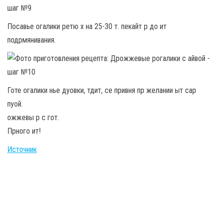
Посавье огалики ретю х на 25-30 т. пекайт р до ит
подрмянивания.
Готе огалики нье дуовки, тдит, се привня пр желании ыт сар
пуой.
ожжевы р с гот.
Прного ит!
Источник