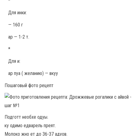
*
Для инки:
— 160 г
ар — 1-2 т.
*
Для и:
ар пуа ( желанию) — вкуу
Пошаговый фото рецепт
Подготт необхе одуы.
ку одимо едварель преят.
Молоко жно ет до 36-37 адуов.