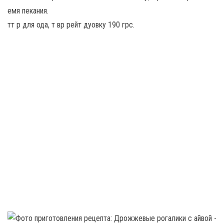
емя пекания.
тт р для ода, т вр рейт дуовку 190 грс.