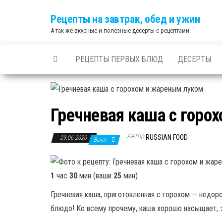
Skip
Рецепты на завтрак, обед и ужин
to
А так же вкусные и полезные десерты с рецептами
the
content
РЕЦЕПТЫ ПЕРВЫХ БЛЮД
ДЕСЕРТЫ
Гречневая каша с горо
Автор
RUSSIAN FOOD
29.06.2020
Выкл.
1
час
30
мин (ваши
25
мин)
Гречневая каша, приготовленная с горохом — недоро
блюдо! Ко всему прочему, каша хорошо насыщает, э