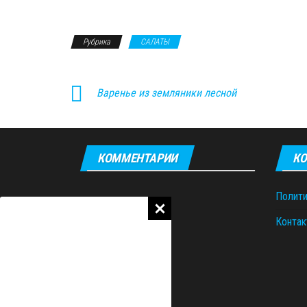
Рубрика
САЛАТЫ
Варенье из земляники лесной
КОММЕНТАРИИ
КО
Полити
Контак