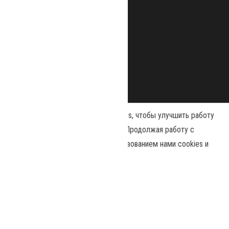
Наш сайт использует файлы cookies, чтобы улучшить работу
и повысить эффективность сайта. Продолжая работу с
сайтом, вы соглашаетесь с использованием нами cookies и
Сайт работает на
WordPress
|
Тема:
Envo Magazine
политикой конфиденциальности
.
Политика конфиденциальности
Принять