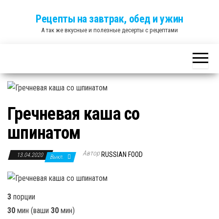
Skip
Рецепты на завтрак, обед и ужин
to
А так же вкусные и полезные десерты с рецептами
the
content
Гречневая каша со
шпинатом
Автор
RUSSIAN FOOD
13.04.2020
Выкл.
3
порции
30
мин (ваши
30
мин)