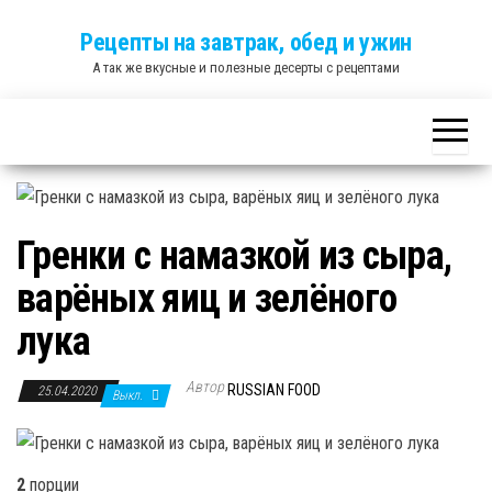
Skip
Рецепты на завтрак, обед и ужин
to
А так же вкусные и полезные десерты с рецептами
the
content
Гренки с намазкой из сыра,
варёных яиц и зелёного
лука
Автор
RUSSIAN FOOD
25.04.2020
Выкл.
2
порции