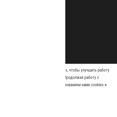
Наш сайт использует файлы cookies, чтобы улучшить работу
и повысить эффективность сайта. Продолжая работу с
сайтом, вы соглашаетесь с использованием нами cookies и
Сайт работает на
WordPress
|
Тема:
Envo Magazine
политикой конфиденциальности
.
Политика конфиденциальности
Принять