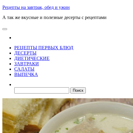
Skip
Рецепты на завтрак, обед и ужин
to
А так же вкусные и полезные десерты с рецептами
the
content
РЕЦЕПТЫ ПЕРВЫХ БЛЮД
ДЕСЕРТЫ
ДИЕТИЧЕСКИЕ
ЗАВТРАКИ
САЛАТЫ
ВЫПЕЧКА
Найти: