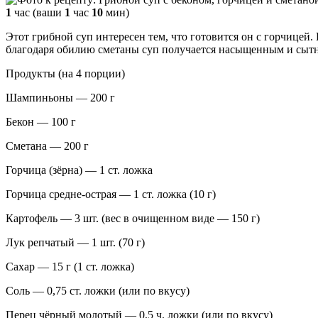
1
час (ваши
1
час
10
мин)
Этот грибной суп интересен тем, что готовится он с горчицей. 
благодаря обилию сметаны суп получается насыщенным и сытн
Продукты (на 4 порции)
Шампиньоны — 200 г
Бекон — 100 г
Сметана — 200 г
Горчица (зёрна) — 1 ст. ложка
Горчица средне-острая — 1 ст. ложка (10 г)
Картофель — 3 шт. (вес в очищенном виде — 150 г)
Лук репчатый — 1 шт. (70 г)
Сахар — 15 г (1 ст. ложка)
Соль — 0,75 ст. ложки (или по вкусу)
Перец чёрный молотый — 0,5 ч. ложки (или по вкусу)