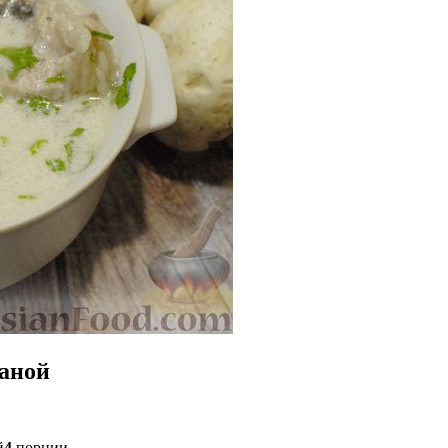
таной
4
порции