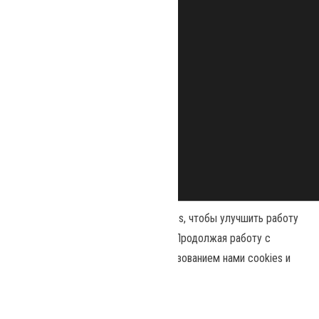
Наш сайт использует файлы cookies, чтобы улучшить работу
и повысить эффективность сайта. Продолжая работу с
сайтом, вы соглашаетесь с использованием нами cookies и
Сайт работает на
WordPress
|
Тема:
Envo Magazine
политикой конфиденциальности
.
Принять
Политика конфиденциальности