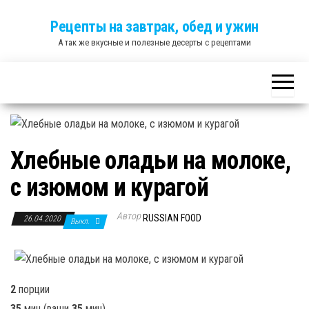
Skip
Рецепты на завтрак, обед и ужин
to
А так же вкусные и полезные десерты с рецептами
the
content
Хлебные оладьи на молоке,
с изюмом и курагой
Автор
RUSSIAN FOOD
26.04.2020
Выкл.
2
порции
35
мин
(ваши
35
мин
)