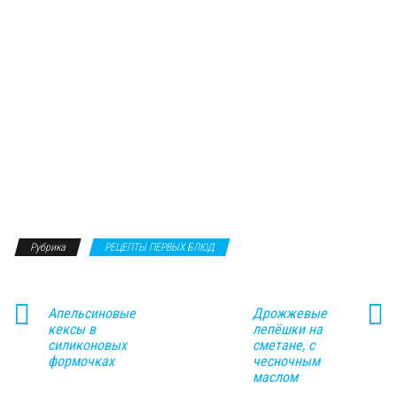
Рубрика
РЕЦЕПТЫ ПЕРВЫХ БЛЮД
Апельсиновые
Дрожжевые
кексы в
лепёшки на
силиконовых
сметане, с
формочках
чесночным
маслом