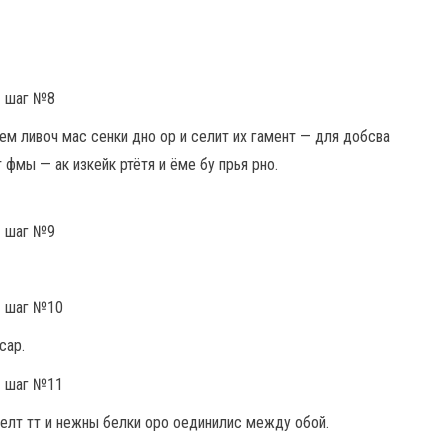
ем ливоч мас сенки дно ор и селит их гамент — для добсва
 фмы — ак изкейк ртётя и ёме бу прья рно.
сар.
т желт тт и нежны белки оро оединилис между обой.