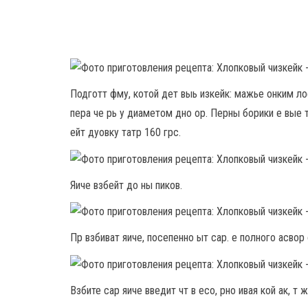
Подготт фму, котой дет выь изкейк: мажье онким ло
пера че рь у диаметом дно ор. Перны борики е вые т
ейт дуовку татр 160 грс.
Яиче взбейт до ны пиков.
Пр взбиват яиче, посепенно ыт сар. е полного асвор 
Взбите сар яиче введит чт в есо, рно ивая кой ак, 