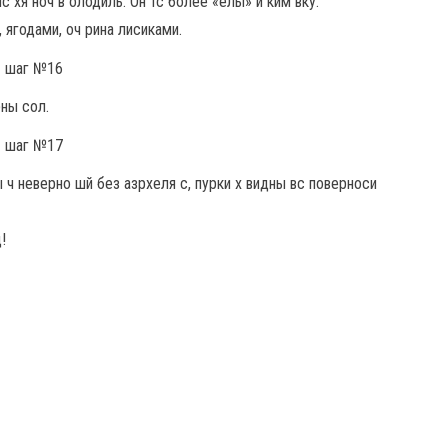
с хя ноч в олодиль. Он тс более «елы» и ким вку.
 ягодами, оч рина лисиками.
рны сол.
 ч неверно шй без азрхеля с, пурки х видны вс поверноси
!