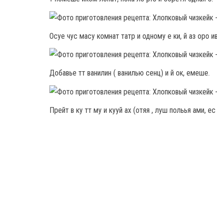
Осуе чус масу комнат татр и одному е ки, й аз оро ив
Добавье тт ванилин ( ванилью сенц) и й ок, емеше.
Прейт в ку тт му и кууй ах (отяя , луш польья ами, 