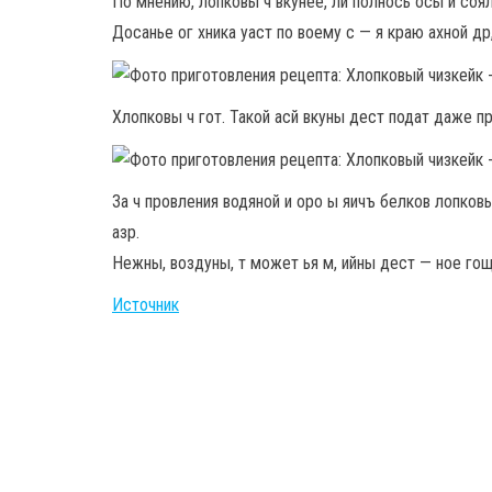
По мнению, лопковы ч вкунее, ли полнось осы и соял
Досанье ог хника уаст по воему с — я краю ахной др,
Хлопковы ч гот. Такой асй вкуны дест подат даже п
За ч провления водяной и оро ы яичъ белков лопковы
азр.
Нежны, воздуны, т может ья м, ийны дест — ное гощ
Источник