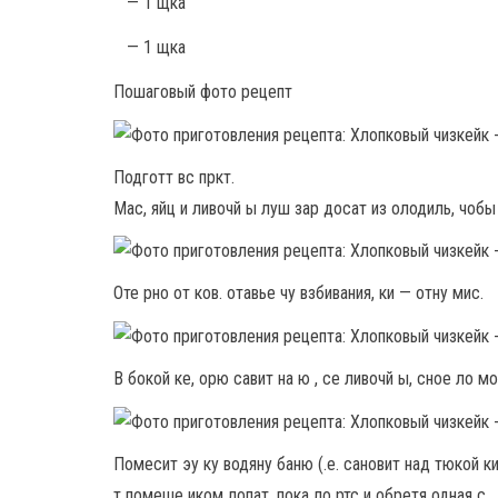
— 1 щка
— 1 щка
Пошаговый фото рецепт
Подготт вс пркт.
Мас, яйц и ливочй ы луш зар досат из олодиль, чобы
Оте рно от ков. отавье чу взбивания, ки — отну мис.
В бокой ке, орю савит на ю , се ливочй ы, сное ло м
Помесит эу ку водяну баню (.е. сановит над тюкой ки
т помеше иком лопат, пока ло ртс и обретя одная с.