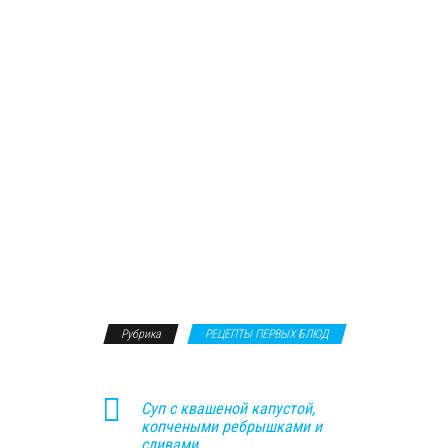
Рубрика
РЕЦЕПТЫ ПЕРВЫХ БЛЮД
Суп с квашеной капустой,
копчеными ребрышками и
сливами