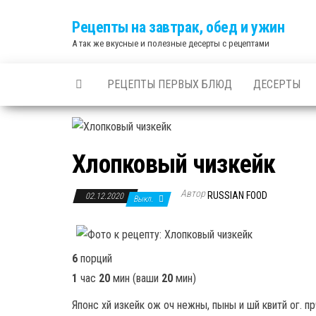
Skip
Рецепты на завтрак, обед и ужин
to
А так же вкусные и полезные десерты с рецептами
the
content
РЕЦЕПТЫ ПЕРВЫХ БЛЮД
ДЕСЕРТЫ
Хлопковый чизкейк
Автор
RUSSIAN FOOD
02.12.2020
Выкл.
6
порций
1
час
20
мин
(ваши
20
мин
)
Японс хй изкейк ож оч нежны, пыны и шй квитй ог. п