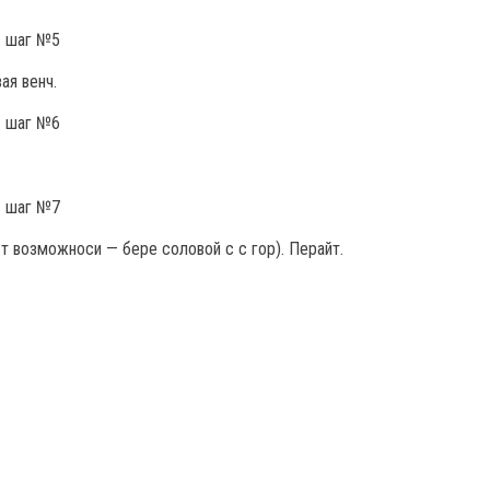
ая венч.
ес т возможноси — бере соловой с с гор). Перайт.