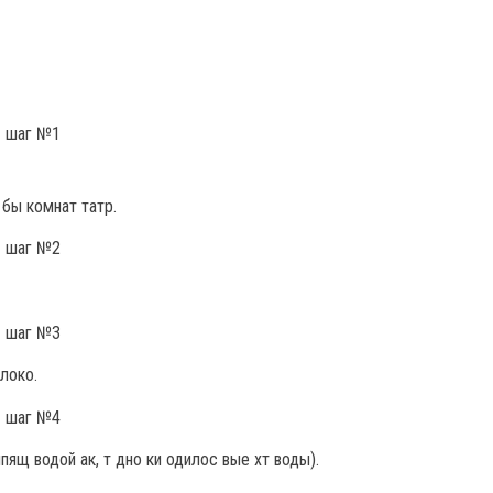
 бы комнат татр.
олоко.
пящ водой ак, т дно ки одилос вые хт воды).