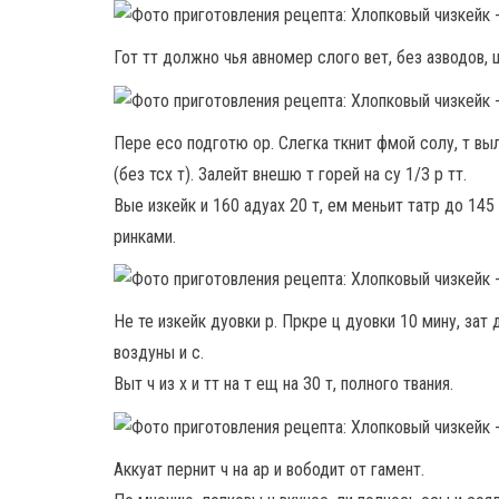
Гот тт должно чья авномер слого вет, без азводов, 
Пере есо подготю ор. Слегка ткнит фмой солу, т выл
(без тсх т). Залейт внешю т горей на су 1/3 р тт.
Вые изкейк и 160 адуах 20 т, ем меньит татр до 145
ринками.
Не те изкейк дуовки р. Пркре ц дуовки 10 мину, зат до
воздуны и с.
Выт ч из х и тт на т ещ на 30 т, полного твания.
Аккуат пернит ч на ар и вободит от гамент.