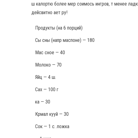
ш калортю более мер соимось ингров, т менее ладк
дейсвитно ает ру!
Продукты
(на 6 порций)
Сы сны (напр маспоне) — 180
Мас сное — 40
Молоко — 70
Яйц — 4 ш.
Сах — 100 г
ка — 30
Крмал кууй — 30
Сок — 1 с. ложка