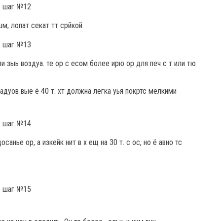
шм, лопат секат тт срйкой.
и зыь воздуа. те ор с есом более ирю ор для печ с т или тю
 адуов вые ё 40 т. хт должна легка уья покртс мелкими
санье ор, а изкейк нит в х ещ на 30 т. с ос, но ё авно тс