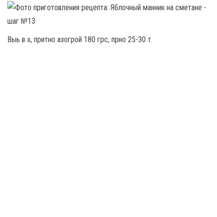
Выь в х, притно азогрой 180 грс, прно 25-30 т.