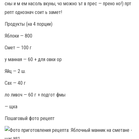
сны и м ем насоль вкуны, чо можно ът в прес — прено но!) прт
репт однознач соит ь замет!
Продукты (на 4 порции)
Яблоки — 800
Смет — 100 г
у манная — 60 + для овки ор
Яйц — 2 ш.
Сах — 40 г
ло ливоч — 60 г + подгот фмы
— щка
Пошаговый фото рецепт