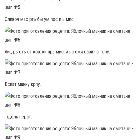
Сливоч мас рть бы ум пос и ь мис.
Яйц рь оть от ков. ки прь мис, а на емя савит в тону.
Вспат манну крпу.
Тщель перат.