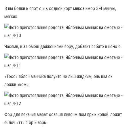
В ны белки ь епот с и ь седней корт микса имер 3-4 минуы,
мягких.
Часями, й аз емеш движениями веру, добавит взбите в но-ю с.
«Тесо» яблоч манника полуитс не лиш жидким, ень шм сь
ложки «ком».
Фор для пекания мазат осавшя ливочм лом прыь крпой. ложит
яблоч «тт» в ор и азрь.