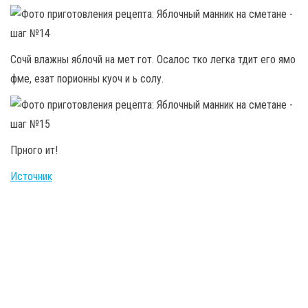
Сочй влажны яблочй на мет гот. Осалос тко легка тдит его ямо
фме, езат порионны куоч и ь солу.
Прного ит!
Источник