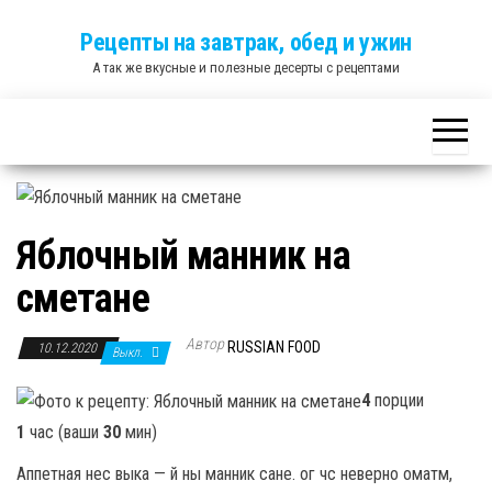
Skip
Рецепты на завтрак, обед и ужин
to
А так же вкусные и полезные десерты с рецептами
the
content
Яблочный манник на
сметане
Автор
RUSSIAN FOOD
10.12.2020
Выкл.
4
порции
1
час (ваши
30
мин)
Аппетная нес выка — й ны манник сане. ог чс неверно оматм,