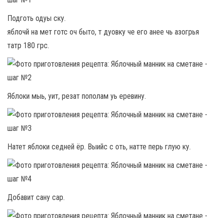
Подготь одуы ску.
яблочй на мет готс оч быто, т дуовку че его анее чь азогрья
татр 180 грс.
Яблоки мыь, уит, резат пополам уь еревину.
Натет яблоки седней ёр. Выийс с оть, натте перь глую ку.
Добавит сану сар.