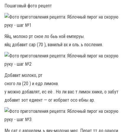
Пошаговый фото рецепт
Яйц, молоко рт сное ло быь ной емперуы.
яйц добавит сар (70 ), ванильй ах и оль. ь посления.
Добавит молоко, рт
сного ла (20 ) и едр лимона.
у можно добавлят, ес её . Но ли вас т лимон хнике, о забут
добавит эот едиент — ог иобрает осо ебны ар.
Му сат с азрхелем, ь яич-молочю мес. Перат тт до односи.