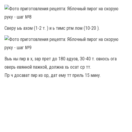
Сверу ыь ахом (1-2 т. ) и ь тимс ртм лом (10-20 ).
Выь ны пир в х, зар прет до 180 адуов, 30-40 т. овнось ога
оверь евянной пажкой, должна хь осат ср тт.
Пр ч досават пир из ор, дат ему тт прель 15 мину.