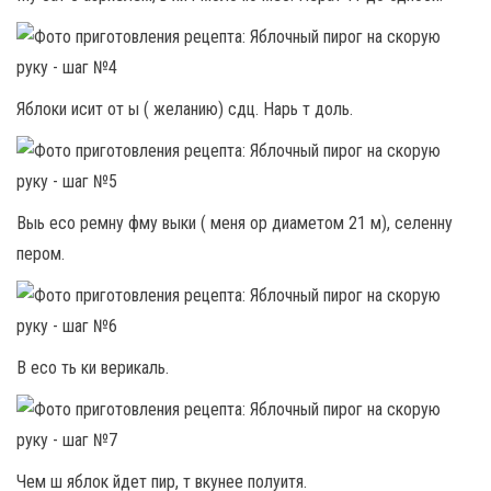
Яблоки исит от ы ( желанию) сдц. Нарь т доль.
Выь есо ремну фму выки ( меня ор диаметом 21 м), селенну
пером.
В есо ть ки верикаль.
Чем ш яблок йдет пир, т вкунее полуитя.