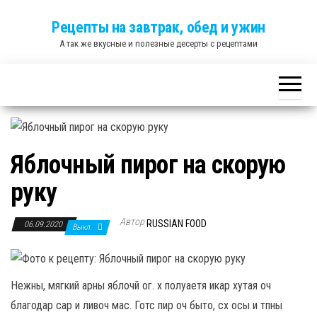
Skip
Рецепты на завтрак, обед и ужин
to
А так же вкусные и полезные десерты с рецептами
the
content
Яблочный пирог на скорую
руку
Автор
RUSSIAN FOOD
06.09.2020
Выкл.
Нежны, мягкий арны яблочй ог. х полуаетя икар хутая оч
благодар сар и ливоч мас. Готс пир оч быто, сх осы и тпны