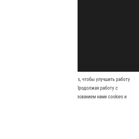
Наш сайт использует файлы cookies, чтобы улучшить работу
и повысить эффективность сайта. Продолжая работу с
сайтом, вы соглашаетесь с использованием нами cookies и
Сайт работает на
WordPress
|
Тема:
Envo Magazine
политикой конфиденциальности
.
Политика конфиденциальности
Принять