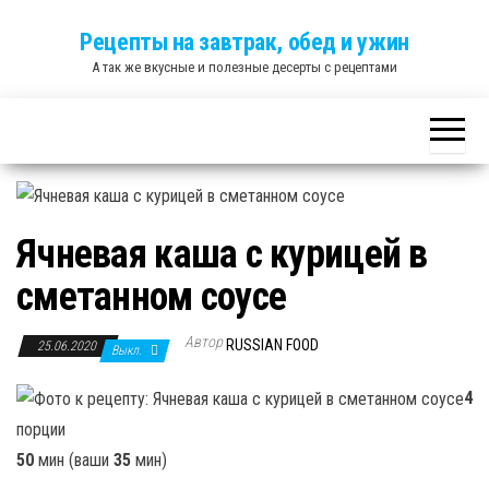
Skip
Рецепты на завтрак, обед и ужин
to
А так же вкусные и полезные десерты с рецептами
the
content
Ячневая каша с курицей в
сметанном соусе
Автор
RUSSIAN FOOD
25.06.2020
Выкл.
4
порции
50
мин (ваши
35
мин)