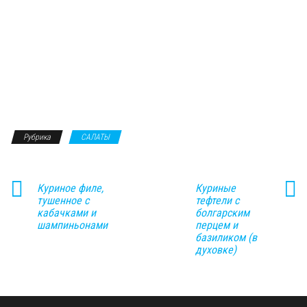
Рубрика
САЛАТЫ
Куриное филе,
Куриные
тушенное с
тефтели с
кабачками и
болгарским
шампиньонами
перцем и
базиликом (в
духовке)