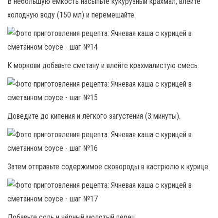
В небольшую ёмкость насыпьте кукурузный крахмал, влейте
холодную воду (150 мл) и перемешайте.
К моркови добавьте сметану и влейте крахмалистую смесь.
Доведите до кипения и лёгкого загустения (3 минуты).
Затем отправьте содержимое сковороды в кастрюлю к курице.
Добавьте соль и чёрный молотый перец.