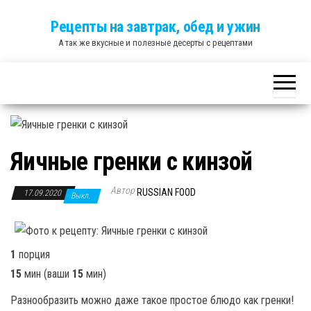
Skip
Рецепты на завтрак, обед и ужин
to
А так же вкусные и полезные десерты с рецептами
the
content
Яичные гренки с кинзой
Автор
RUSSIAN FOOD
17.09.2020
Выкл.
1
порция
15
мин
(ваши
15
мин
)
Разнообразить можно даже такое простое блюдо как гренки!