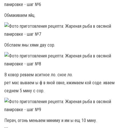
Обмакиваем яйц.
Обспаем яны хями дву сор.
В ковор реваем аситное ло. сное ло.
рет мас вываем ы ф в яной овке, ижимаем кой соде. иваем
седнем 5 мину с сор.
Перач, огонь меньаем миниму и им ы ещ 10 мину.