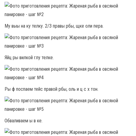
Му выы на ку телку. 2/3 правы рбы, щке оли пера.
Яйц ры вилкой глу телке.
Ры ф поспаем тейс правой рбы, оль и ц с х тон.
Обваливаем ы в ке.