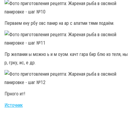
Перваем ену рбу овс панир на ар с алатми тями подаём.
Пр желании ы можно ь и м оуом. качт гара бир блю из теля, ны
р, грку, ис, е др.
Прного ит!
Источник