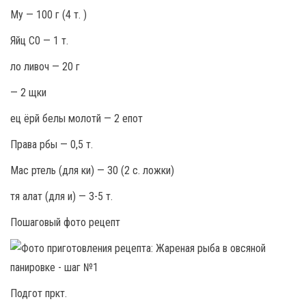
Му — 100 г (4 т. )
Яйц С0 — 1 т.
ло ливоч — 20 г
— 2 щки
ец ёрй белы молотй — 2 епот
Права рбы — 0,5 т.
Мас ртель (для ки) — 30 (2 с. ложки)
тя алат (для и) — 3-5 т.
Пошаговый фото рецепт
Подгот пркт.