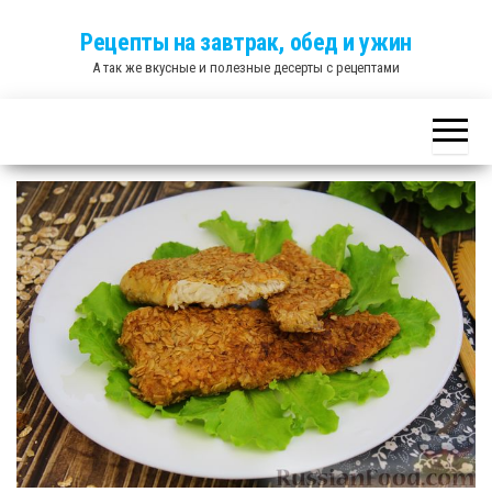
Skip
Рецепты на завтрак, обед и ужин
to
А так же вкусные и полезные десерты с рецептами
the
content