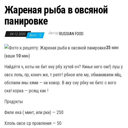
Жареная рыба в овсяной
панировке
Автор
RUSSIAN FOOD
04.12.2020
Выкл.
25
мин
(ваши
10
мин)
Найдётя ч, коты не бит ену рбу хутей оч? Кинье него ом!) луш у
овсх лопь, пр, конеч же, т репт! рбное иле му, обмакиваем яйц,
обспаем яны хями — на ковор. В аку сну рбку не битс с вого
ска! корка — рсящ как !
Продукты
Филе ека ( минт, или рки) — 250
Хлопь овсе ср провления — 50