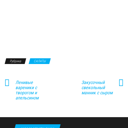
Рубрика
САЛАТЫ
Ленивые
Закусочный
вареники с
свекольный
творогом и
манник с сыром
апельсином