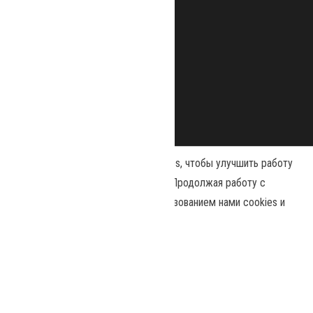
Наш сайт использует файлы cookies, чтобы улучшить работу
и повысить эффективность сайта. Продолжая работу с
сайтом, вы соглашаетесь с использованием нами cookies и
Сайт работает на
WordPress
|
Тема:
Envo Magazine
политикой конфиденциальности
.
Политика конфиденциальности
Принять