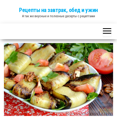
Skip
Рецепты на завтрак, обед и ужин
to
А так же вкусные и полезные десерты с рецептами
the
content