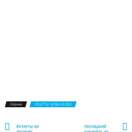
Рубрика
РЕЦЕПТЫ ПЕРВЫХ БЛЮД
Котлеты из
Несладкий
лисичек
коктейль из