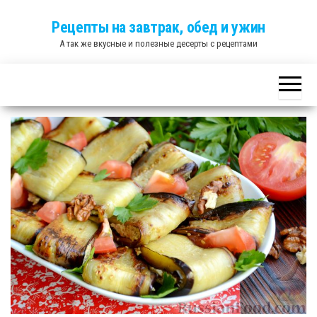
Skip
Рецепты на завтрак, обед и ужин
to
А так же вкусные и полезные десерты с рецептами
the
content