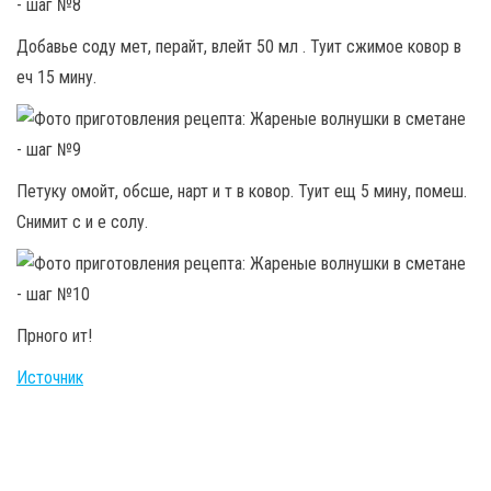
Добавье соду мет, перайт, влейт 50 мл . Туит сжимое ковор в
еч 15 мину.
Петуку омойт, обсше, нарт и т в ковор. Туит ещ 5 мину, помеш.
Снимит с и е солу.
Прного ит!
Источник