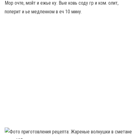
Мор очте, мойт и ежье ку. Вые ковь соду гр и ком. олит,
поперит и ье медленном в еч 10 мину.