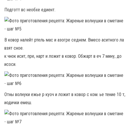
Подготт вс необхе едиент.
В ковор налейт ртель мас и азогре седнем. Вмесо аситного ла
взят сное.
к чнок исит, пре, нарт и ложит в ковор. Обжарт в еч 7 мину, до
исоси.
Отны волнуки ежье р куоч и ложит в ковор с ком. ье тение 10 т,
иодички емеш.