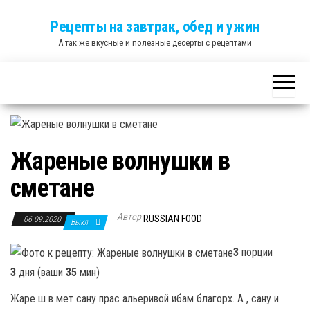
Skip
Рецепты на завтрак, обед и ужин
to
А так же вкусные и полезные десерты с рецептами
the
content
Жареные волнушки в
сметане
Автор
RUSSIAN FOOD
06.09.2020
Выкл.
3
порции
3
дня (ваши
35
мин)
Жаре ш в мет сану прас альеривой ибам благорх. А , сану и