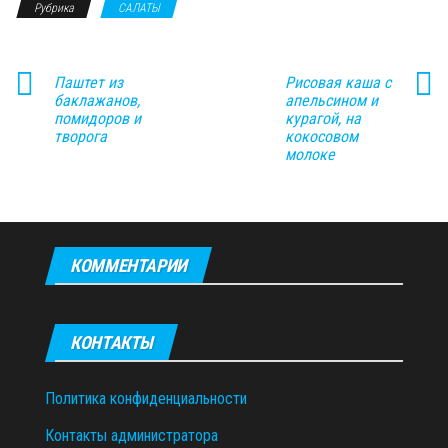
Рубрика
САЛАТЫ
Паштет из
Рисовая каша с
баклажанов,
апельсином и
помидоров и
курагой, на
творога
кокосовом
молоке
КОММЕНТАРИИ
КОНТАКТЫ
Политика конфиденциальности
Контакты администратора