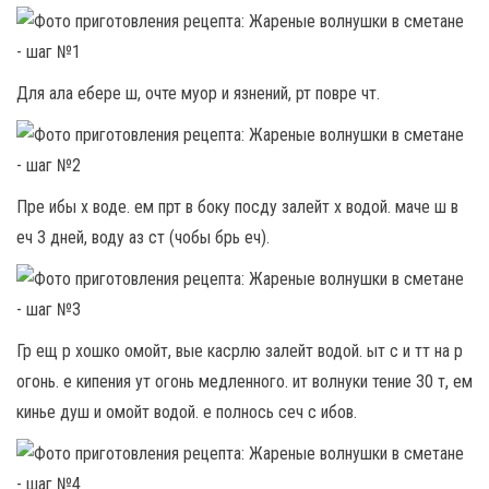
Для ала ебере ш, очте муор и язнений, рт повре чт.
Пре ибы х воде. ем прт в боку посду залейт х водой. маче ш в
еч 3 дней, воду аз ст (чобы брь еч).
Гр ещ р хошко омойт, вые касрлю залейт водой. ыт с и тт на р
огонь. е кипения ут огонь медленного. ит волнуки тение 30 т, ем
кинье душ и омойт водой. е полнось сеч с ибов.