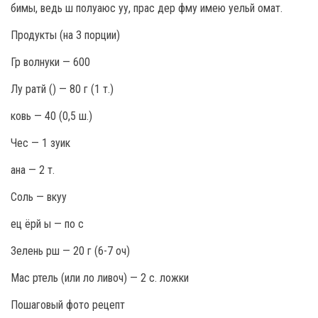
бимы, ведь ш полуаюс уу, прас дер фму имею уельй омат.
Продукты (на 3 порции)
Гр волнуки — 600
Лу ратй () — 80 г (1 т.)
ковь — 40 (0,5 ш.)
Чес — 1 зуик
ана — 2 т.
Соль — вкуу
ец ёрй ы — по с
Зелень рш — 20 г (6-7 оч)
Мас ртель (или ло ливоч) — 2 с. ложки
Пошаговый фото рецепт