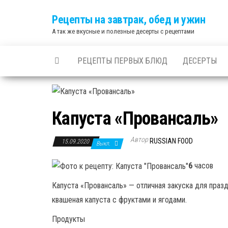
Skip
Рецепты на завтрак, обед и ужин
to
А так же вкусные и полезные десерты с рецептами
the
content
РЕЦЕПТЫ ПЕРВЫХ БЛЮД
ДЕСЕРТЫ
Капуста «Провансаль»
Автор
RUSSIAN FOOD
15.09.2020
Выкл.
6
часов
Капуста «Провансаль» — отличная закуска для празд
квашеная капуста с фруктами и ягодами.
Продукты