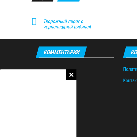
Творожный пирог с
черноплодной рябиной
КОММЕНТАРИИ
КО
Полити
Контак