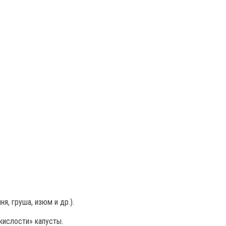
я, груша, изюм и др.).
кислости» капусты.