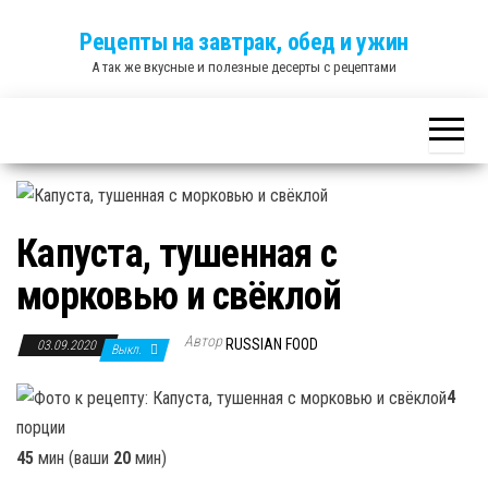
Skip
Рецепты на завтрак, обед и ужин
to
А так же вкусные и полезные десерты с рецептами
the
content
Капуста, тушенная с
морковью и свёклой
Автор
RUSSIAN FOOD
03.09.2020
Выкл.
4
порции
45
мин (ваши
20
мин)