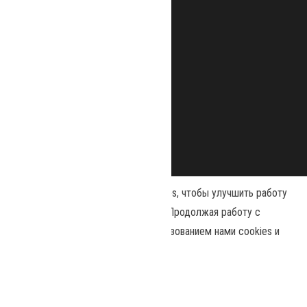
Наш сайт использует файлы cookies, чтобы улучшить работу
и повысить эффективность сайта. Продолжая работу с
сайтом, вы соглашаетесь с использованием нами cookies и
Сайт работает на
WordPress
|
Тема:
Envo Magazine
политикой конфиденциальности
.
Принять
Политика конфиденциальности