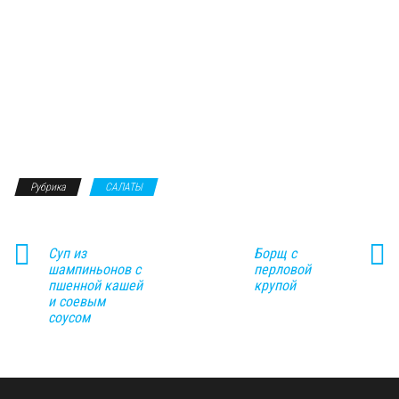
Рубрика
САЛАТЫ
Суп из
Борщ с
шампиньонов с
перловой
пшенной кашей
крупой
и соевым
соусом