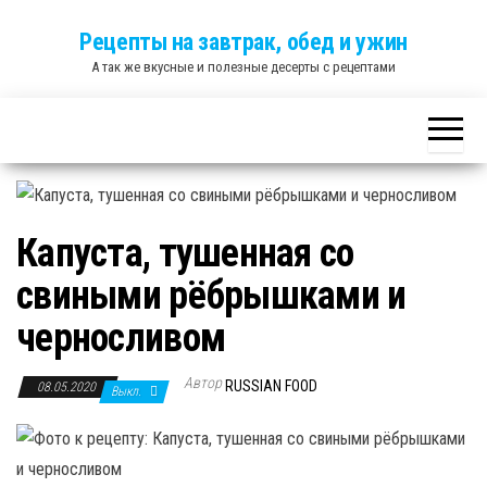
Skip
Рецепты на завтрак, обед и ужин
to
А так же вкусные и полезные десерты с рецептами
the
content
Капуста, тушенная со
свиными рёбрышками и
черносливом
Автор
RUSSIAN FOOD
08.05.2020
Выкл.