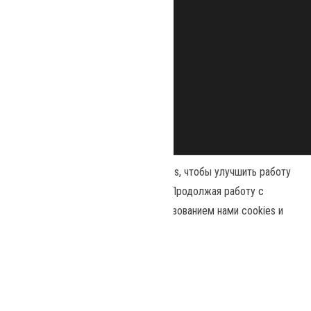
Наш сайт использует файлы cookies, чтобы улучшить работу
и повысить эффективность сайта. Продолжая работу с
сайтом, вы соглашаетесь с использованием нами cookies и
Сайт работает на
WordPress
|
Тема:
Envo Magazine
политикой конфиденциальности
.
Политика конфиденциальности
Принять