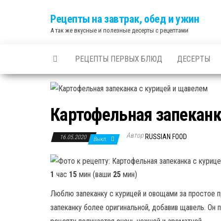
Skip
Рецепты на завтрак, обед и ужин
to
А так же вкусные и полезные десерты с рецептами
the
content
РЕЦЕПТЫ ПЕРВЫХ БЛЮД
ДЕСЕРТЫ
Картофельная запеканк
Автор
RUSSIAN FOOD
16.05.2020
Выкл.
1
час
15
мин (ваши
25
мин)
Люблю запеканку с курицей и овощами за простое п
запеканку более оригинальной, добавив щавель. Он 