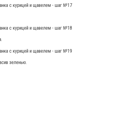
.
расив зеленью.