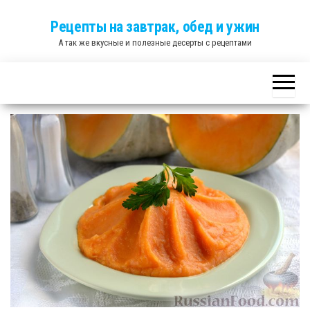
Skip
Рецепты на завтрак, обед и ужин
to
А так же вкусные и полезные десерты с рецептами
the
content