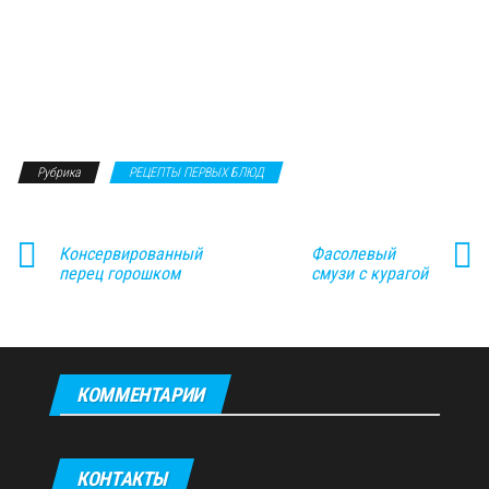
Рубрика
РЕЦЕПТЫ ПЕРВЫХ БЛЮД
Консервированный
Фасолевый
перец горошком
смузи с курагой
КОММЕНТАРИИ
КОНТАКТЫ