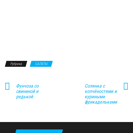
Рубрика
САЛАТЫ
Фунчоза со
Солянка с
свининой и
копчёностями и
редькой
куриными
фрикадельками