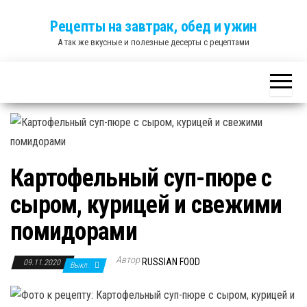
Skip
Рецепты на завтрак, обед и ужин
to
А так же вкусные и полезные десерты с рецептами
the
content
Картофельный суп-пюре с
сыром, курицей и свежими
помидорами
Автор
RUSSIAN FOOD
09.11.2020
Выкл.