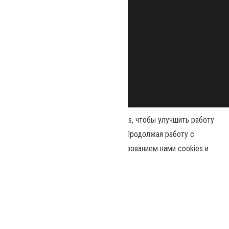
Наш сайт использует файлы cookies, чтобы улучшить работу
и повысить эффективность сайта. Продолжая работу с
сайтом, вы соглашаетесь с использованием нами cookies и
Сайт работает на
WordPress
|
Тема:
Envo Magazine
политикой конфиденциальности
.
Политика конфиденциальности
Принять