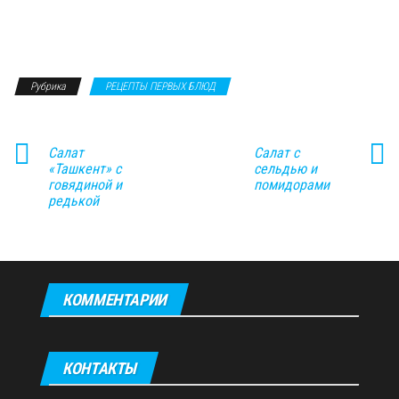
Рубрика
РЕЦЕПТЫ ПЕРВЫХ БЛЮД
Салат
Салат с
«Ташкент» с
сельдью и
говядиной и
помидорами
редькой
КОММЕНТАРИИ
КОНТАКТЫ