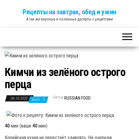
Skip
Рецепты на завтрак, обед и ужин
to
А так же вкусные и полезные десерты с рецептами
the
content
Кимчи из зелёного острого
перца
Автор
RUSSIAN FOOD
06.10.2020
Выкл.
40
мин
(ваши
40
мин
)
Корейская кухня не перестаёт удивлять. На очереди