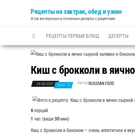
Skip
Рецепты на завтрак, обед и ужин
to
А так же вкусные и полезные десерты с рецептами
the
content
РЕЦЕПТЫ ПЕРВЫХ БЛЮД
ДЕСЕРТЫ
Киш с брокколи в яичн
Автор
RUSSIAN FOOD
24.08.2020
Выкл.
6
порций
1
час
(ваши
30
мин
)
Киш с брокколи и беконом – очень аппетитное и вк