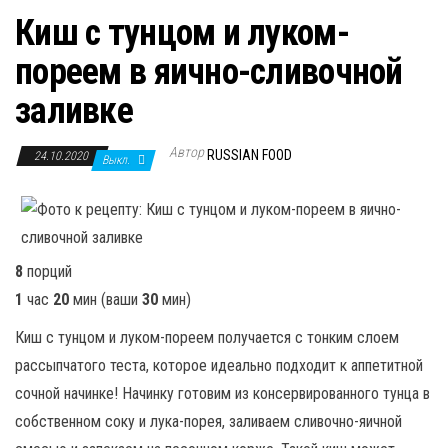
Киш с тунцом и луком-
пореем в яично-сливочной
заливке
Автор
RUSSIAN FOOD
24.10.2020
Выкл.
8
порций
1
час
20
мин
(ваши
30
мин
)
Киш с тунцом и луком-пореем получается с тонким слоем
рассыпчатого теста, которое идеально подходит к аппетитной
сочной начинке! Начинку готовим из консервированного тунца в
собственном соку и лука-порея, заливаем сливочно-яичной