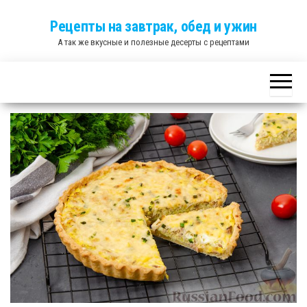
Skip
Рецепты на завтрак, обед и ужин
to
А так же вкусные и полезные десерты с рецептами
the
content