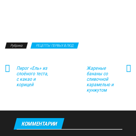
Рубрика
РЕЦЕПТЫ ПЕРВЫХ БЛЮД
Пирог «Ель» из
Жареные
слоёного теста,
бананы со
с какао и
сливочной
корицей
карамелью и
кунжутом
КОММЕНТАРИИ