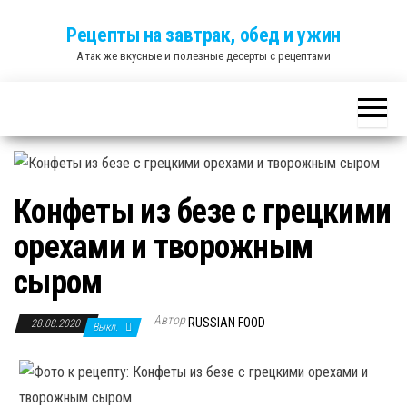
Skip
Рецепты на завтрак, обед и ужин
to
А так же вкусные и полезные десерты с рецептами
the
content
Конфеты из безе с грецкими
орехами и творожным
сыром
Автор
RUSSIAN FOOD
28.08.2020
Выкл.