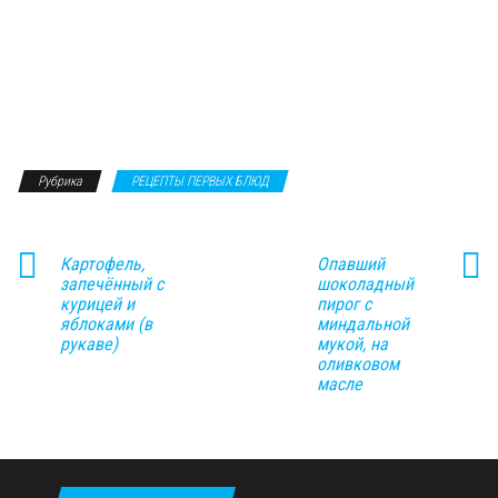
Рубрика
РЕЦЕПТЫ ПЕРВЫХ БЛЮД
Картофель,
Опавший
запечённый с
шоколадный
курицей и
пирог с
яблоками (в
миндальной
рукаве)
мукой, на
оливковом
масле