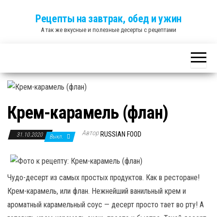
Skip
Рецепты на завтрак, обед и ужин
to
А так же вкусные и полезные десерты с рецептами
the
content
Крем-карамель (флан)
Автор
RUSSIAN FOOD
31.10.2020
Выкл.
Чудо-десерт из самых простых продуктов. Как в ресторане!
Крем-карамель, или флан. Нежнейший ванильный крем и
ароматный карамельный соус — десерт просто тает во рту! А