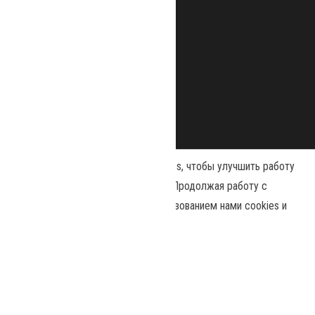
Наш сайт использует файлы cookies, чтобы улучшить работу
и повысить эффективность сайта. Продолжая работу с
сайтом, вы соглашаетесь с использованием нами cookies и
Сайт работает на
WordPress
|
Тема:
Envo Magazine
политикой конфиденциальности
.
Политика конфиденциальности
Принять