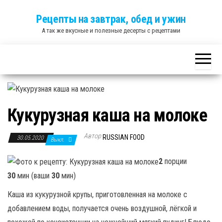
Skip
Рецепты на завтрак, обед и ужин
to
А так же вкусные и полезные десерты с рецептами
the
content
Кукурузная каша на молоке
Автор
RUSSIAN FOOD
30.05.2020
Выкл.
2
порции
30
мин (ваши
30
мин)
Каша из кукурузной крупы, приготовленная на молоке с
добавлением воды, получается очень воздушной, лёгкой и