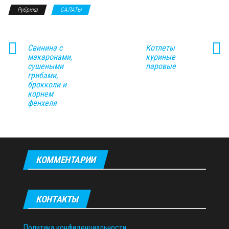
Рубрика
САЛАТЫ
Свинина с
Котлеты
макаронами,
куриные
сушеными
паровые
грибами,
брокколи и
корнем
фенхеля
КОММЕНТАРИИ
КОНТАКТЫ
Политика конфиденциальности