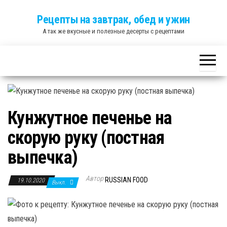
Skip
Рецепты на завтрак, обед и ужин
to
А так же вкусные и полезные десерты с рецептами
the
content
Кунжутное печенье на
скорую руку (постная
выпечка)
Автор
RUSSIAN FOOD
19.10.2020
Выкл.