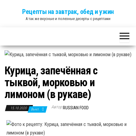
Skip
Рецепты на завтрак, обед и ужин
to
А так же вкусные и полезные десерты с рецептами
the
content
Курица, запечённая с
тыквой, морковью и
лимоном (в рукаве)
Автор
RUSSIAN FOOD
15.10.2020
Выкл.