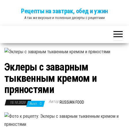
Skip
Рецепты на завтрак, обед и ужин
to
А так же вкусные и полезные десерты с рецептами
the
content
Эклеры с заварным
тыквенным кремом и
пряностями
Автор
RUSSIAN FOOD
15.10.2020
Выкл.