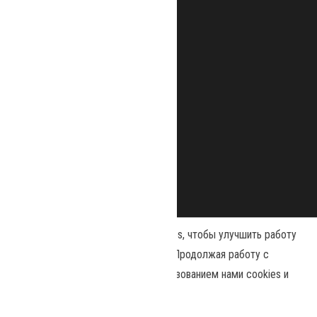
Наш сайт использует файлы cookies, чтобы улучшить работу
и повысить эффективность сайта. Продолжая работу с
сайтом, вы соглашаетесь с использованием нами cookies и
Сайт работает на
WordPress
|
Тема:
Envo Magazine
политикой конфиденциальности
.