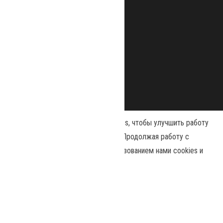
Наш сайт использует файлы cookies, чтобы улучшить работу
и повысить эффективность сайта. Продолжая работу с
сайтом, вы соглашаетесь с использованием нами cookies и
Сайт работает на
WordPress
|
Тема:
Envo Magazine
политикой конфиденциальности
.
Политика конфиденциальности
Принять