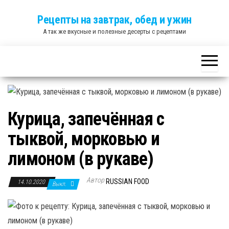
Skip
Рецепты на завтрак, обед и ужин
to
А так же вкусные и полезные десерты с рецептами
the
content
Курица, запечённая с
тыквой, морковью и
лимоном (в рукаве)
Автор
RUSSIAN FOOD
14.10.2020
Выкл.