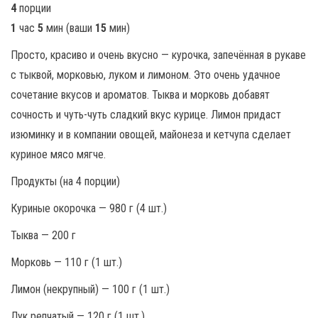
4
порции
1
час
5
мин (ваши
15
мин)
Просто, красиво и очень вкусно — курочка, запечённая в рукаве
с тыквой, морковью, луком и лимоном. Это очень удачное
сочетание вкусов и ароматов. Тыква и морковь добавят
сочность и чуть-чуть сладкий вкус курице. Лимон придаст
изюминку и в компании овощей, майонеза и кетчупа сделает
куриное мясо мягче.
Продукты (на 4 порции)
Куриные окорочка — 980 г (4 шт.)
Тыква — 200 г
Морковь — 110 г (1 шт.)
Лимон (некрупный) — 100 г (1 шт.)
Лук репчатый — 120 г (1 шт.)