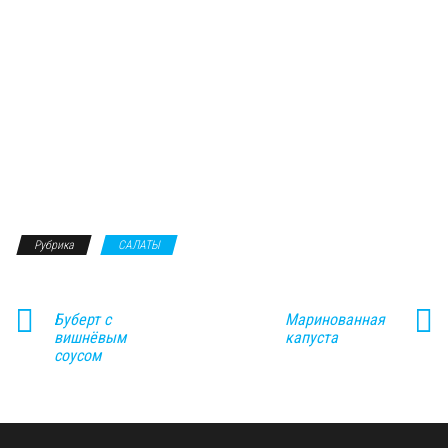
Рубрика
САЛАТЫ
Буберт с
Маринованная
вишнёвым
капуста
соусом