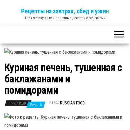
Skip
Рецепты на завтрак, обед и ужин
to
А так же вкусные и полезные десерты с рецептами
the
content
Куриная печень, тушенная с
баклажанами и
помидорами
Автор
RUSSIAN FOOD
14.07.2020
Выкл.