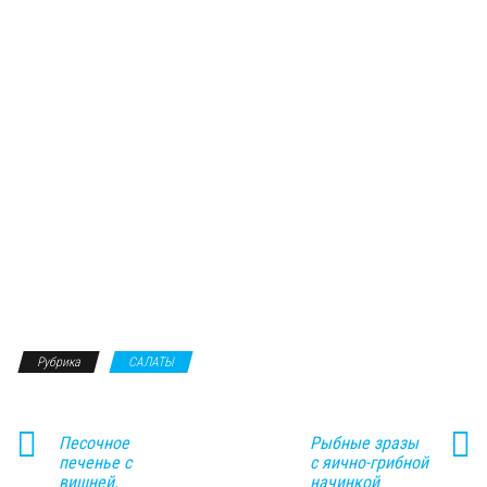
Рубрика
САЛАТЫ
Песочное
Рыбные зразы
печенье с
с яично-грибной
вишней,
начинкой