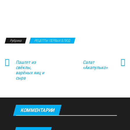
Рубрика
РЕЦЕПТЫ ПЕРВЫХ БЛЮД
Паштет из
Салат
свёклы,
«Акапулько»
варёных яиц и
сыра
КОММЕНТАРИИ