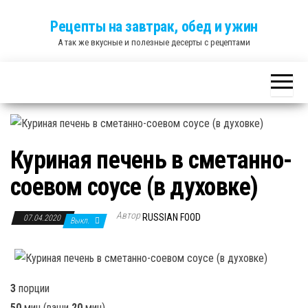
Skip
Рецепты на завтрак, обед и ужин
to
А так же вкусные и полезные десерты с рецептами
the
content
Куриная печень в сметанно-
соевом соусе (в духовке)
Автор
RUSSIAN FOOD
07.04.2020
Выкл.
3
порции
50
мин
(ваши
20
мин
)