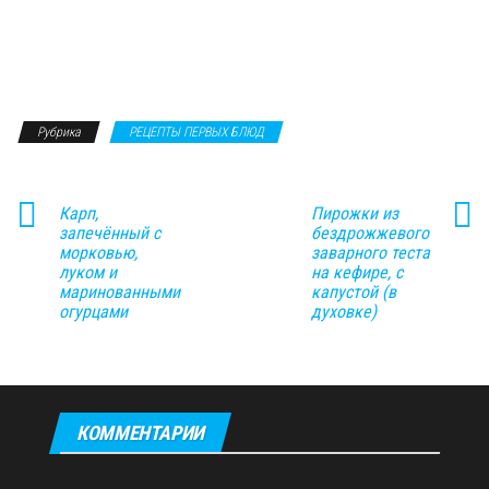
Рубрика
РЕЦЕПТЫ ПЕРВЫХ БЛЮД
Карп,
Пирожки из
запечённый с
бездрожжевого
морковью,
заварного теста
луком и
на кефире, с
маринованными
капустой (в
огурцами
духовке)
КОММЕНТАРИИ