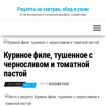
Skip
Рецепты на завтрак, обед и ужин
to
А так же вкусные и полезные десерты с рецептами
the
content
Куриное филе, тушенное с
черносливом и томатной
пастой
Автор
RUSSIAN FOOD
20.11.2020
Выкл.