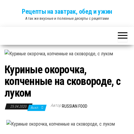
Skip
Рецепты на завтрак, обед и ужин
to
А так же вкусные и полезные десерты с рецептами
the
content
Куриные окорочка,
копченные на сковороде, с
луком
Автор
RUSSIAN FOOD
25.04.2020
Выкл.