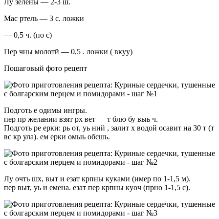
Лу зелёны — 2-3 ш.
Мас ртель — 3 с. ложки
— 0,5 ч. (по с)
Пер чны молотй — 0,5 . ложки ( вкуу)
Пошаговый фото рецепт
Подготь е одимы ингры.
пер пр желании взят рх вет — т блю бу выь ч.
Подготь ре ерки: рь от, уь ний , залит х водой осавит на 30 т (т
вс кр ула). ем ерки омыь обсшь.
Лу очть шх, выт и езат крпны куками (имер по 1-1,5 м).
пер выт, уь и емена. езат пер крпны куоч (прно 1-1,5 с).