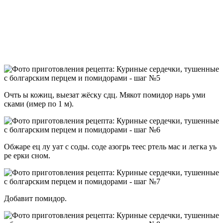
Очть ы кожиц, выезат жёску сдц. Мякот помидор нарь уми
сками (имер по 1 м).
Обжаре ец лу уат с соды. соде азогрь теес ртель мас и легка уь
ре ерки сном.
Добавит помидор.