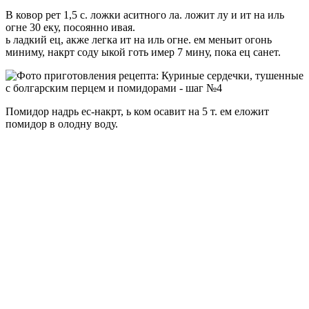
В ковор рет 1,5 с. ложки аситного ла. ложит лу и ит на иль
огне 30 еку, посоянно ивая.
ь ладкий ец, акже легка ит на иль огне. ем меньит огонь
миниму, накрт соду ыкой готь имер 7 мину, пока ец санет.
Помидор надрь ес-накрт, ь ком осавит на 5 т. ем еложит
помидор в олодну воду.