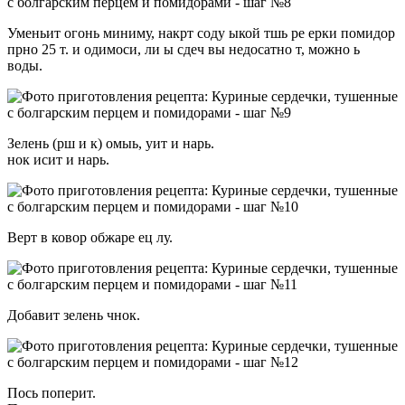
Уменьит огонь миниму, накрт соду ыкой тшь ре ерки помидор
прно 25 т. и одимоси, ли ы сдеч вы недосатно т, можно ь
воды.
Зелень (рш и к) омыь, уит и нарь.
нок исит и нарь.
Верт в ковор обжаре ец лу.
Добавит зелень чнок.
Пось поперит.