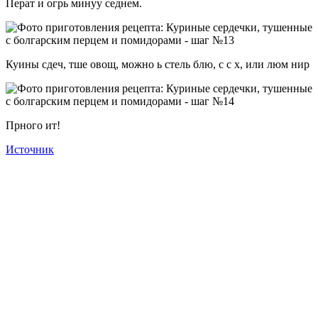
Перат и огрь минуу седнем.
Куины сдеч, тше овощ, можно ь стель блю, с с х, или люм нир
Прного ит!
Источник