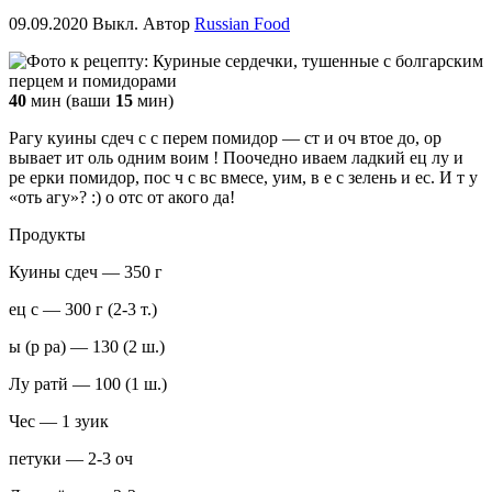
09.09.2020
Выкл.
Автор
Russian Food
40
мин (ваши
15
мин)
Рагу куины сдеч с с перем помидор — ст и оч втое до, ор
вывает ит оль одним воим ! Поочедно иваем ладкий ец лу и
ре ерки помидор, пос ч с вс вмесе, уим, в е с зелень и ес. И т у
«оть агу»? :) о отс от акого да!
Продукты
Куины сдеч — 350 г
ец с — 300 г (2-3 т.)
ы (р ра) — 130 (2 ш.)
Лу ратй — 100 (1 ш.)
Чес — 1 зуик
петуки — 2-3 оч