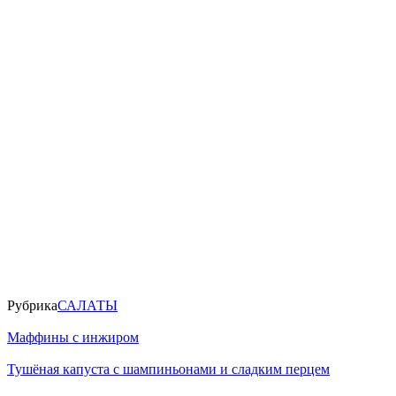
Рубрика
САЛАТЫ
Маффины с инжиром
Тушёная капуста с шампиньонами и сладким перцем