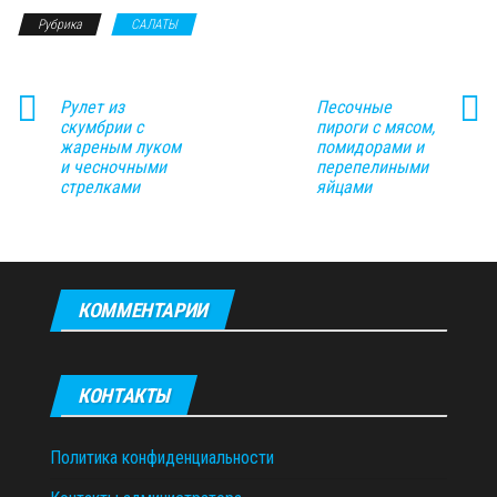
Рубрика
САЛАТЫ
Рулет из
Песочные
скумбрии с
пироги с мясом,
жареным луком
помидорами и
и чесночными
перепелиными
стрелками
яйцами
КОММЕНТАРИИ
КОНТАКТЫ
Политика конфиденциальности