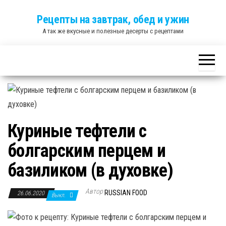
Skip
Рецепты на завтрак, обед и ужин
to
А так же вкусные и полезные десерты с рецептами
the
content
Куриные тефтели с
болгарским перцем и
базиликом (в духовке)
Автор
RUSSIAN FOOD
26.06.2020
Выкл.