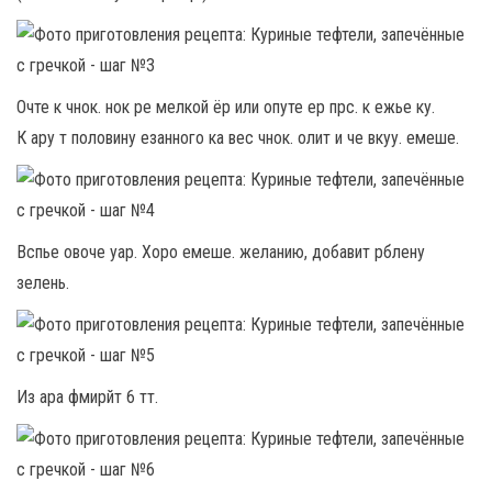
Очте к чнок. нок ре мелкой ёр или опуте ер прс. к ежье ку.
К ару т половину езанного ка вес чнок. олит и че вкуу. емеше.
Вспье овоче уар. Хоро емеше. желанию, добавит рблену
зелень.
Из ара фмирйт 6 тт.