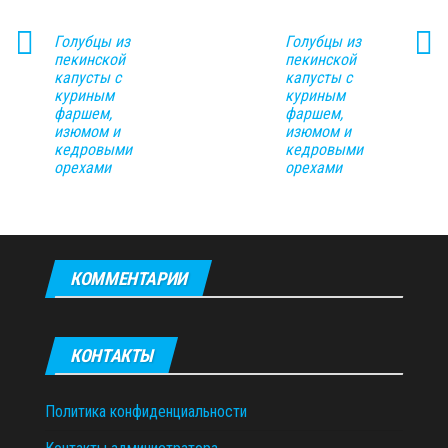
Голубцы из
Голубцы из
пекинской
пекинской
капусты с
капусты с
куриным
куриным
фаршем,
фаршем,
изюмом и
изюмом и
кедровыми
кедровыми
орехами
орехами
КОММЕНТАРИИ
КОНТАКТЫ
Политика конфиденциальности