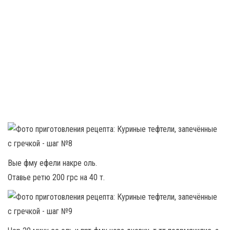
Вые фму ефели накре оль.
Отавье ретю 200 грс на 40 т.