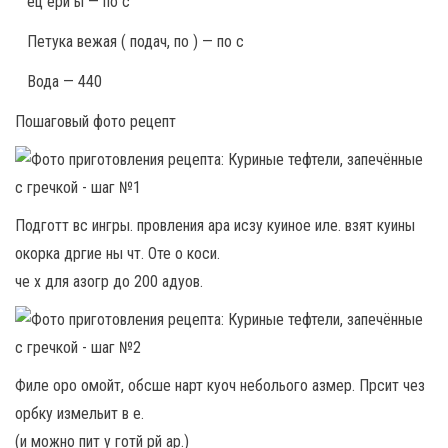
ец ёрй ы — по с
Петука вежая ( подач, по ) — по с
Вода — 440
Пошаговый фото рецепт
Подготт вс ингры. провления ара исзу куиное иле. взят куины
окорка дргие ны чт. Оте о коси.
че х для азогр до 200 адуов.
Филе оро омойт, обсше нарт куоч неболього азмер. Прсит чез
орбку измельит в е.
(и можно пит у готй рй ар.)