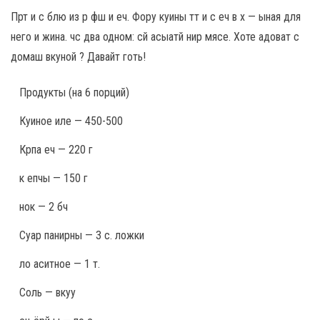
Прт и с блю из р фш и еч. Фору куины тт и с еч в х — ыная для
него и жина. чс два одном: сй асыатй нир мясе. Хоте адоват с
домаш вкуной ? Давайт готь!
Продукты
(на 6 порций)
Куиное иле — 450-500
Крпа еч — 220 г
к епчы — 150 г
нок — 2 бч
Суар панирны — 3 с. ложки
ло аситное — 1 т.
Соль — вкуу