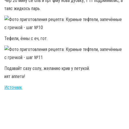
Чер 20 мину се оль и прт фму нова дуовку, т тт подрмянилис, а
таяс жидкось парь.
Тефели, ённы с еч, гот.
Подавайт сазу солу, желанию крив у петукой.
ият аппета!
Источник