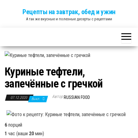
Skip
Рецепты на завтрак, обед и ужин
to
А так же вкусные и полезные десерты с рецептами
the
content
Куриные тефтели,
запечённые с гречкой
Автор
RUSSIAN FOOD
07.12.2020
Выкл.
6
порций
1
час
(ваши
20
мин
)