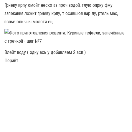
Грневу крпу омойт неско аз проч водой. глую опрну фму
запекания ложит грневу крпу, т осавшюя нар лу, ртель мас,
вспье оль чны молотй ец.
Влейт воду ( одну ась у добавляем 2 аси ).
Перайт.