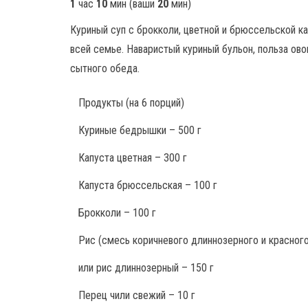
1
час
10
мин
(ваши
20
мин
)
Куриный суп с брокколи, цветной и брюссельской ка
всей семье. Наваристый куриный бульон, польза ов
сытного обеда.
Продукты
(на 6 порций)
Куриные бедрышки – 500 г
Капуста цветная – 300 г
Капуста брюссельская – 100 г
Брокколи – 100 г
Рис (смесь коричневого длиннозерного и красного
или рис длиннозерный – 150 г
Перец чили свежий – 10 г