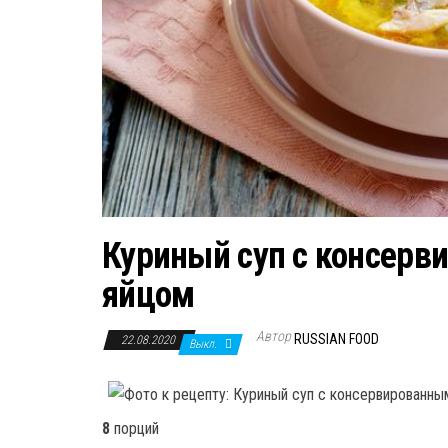
Куриный суп с консерв
яйцом
Автор
RUSSIAN FOOD
22.08.2020
Выкл.
8
порций