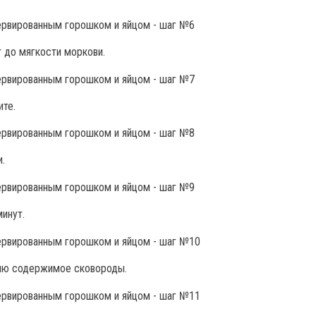
т до мягкости моркови.
ите.
.
инут.
юлю содержимое сковороды.