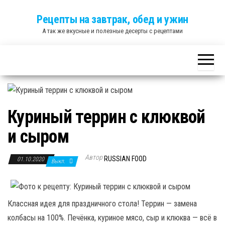
Skip
Рецепты на завтрак, обед и ужин
to
А так же вкусные и полезные десерты с рецептами
the
content
Куриный террин с клюквой
и сыром
Автор
RUSSIAN FOOD
01.10.2020
Выкл.
Классная идея для праздничного стола! Террин — замена
колбасы на 100%. Печёнка, куриное мясо, сыр и клюква — всё в