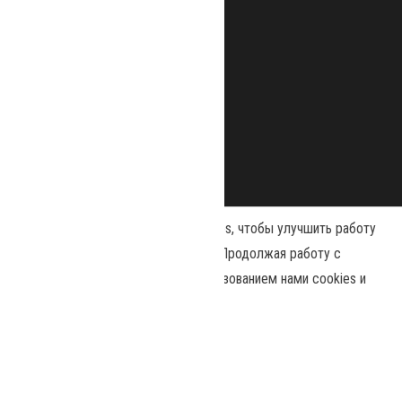
Наш сайт использует файлы cookies, чтобы улучшить работу
и повысить эффективность сайта. Продолжая работу с
сайтом, вы соглашаетесь с использованием нами cookies и
Сайт работает на
WordPress
|
Тема:
Envo Magazine
политикой конфиденциальности
.
Политика конфиденциальности
Принять