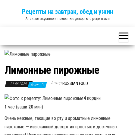
Skip
Рецепты на завтрак, обед и ужин
to
А так же вкусные и полезные десерты с рецептами
the
content
Лимонные пирожные
Автор
RUSSIAN FOOD
21.06.2020
Выкл.
4
порции
1
час (ваши
20
мин)
Очень нежные, тающие во рту и ароматные лимонные
пирожные — изысканный десерт из простых и доступных