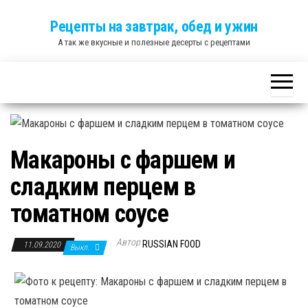
Skip
Рецепты на завтрак, обед и ужин
to
А так же вкусные и полезные десерты с рецептами
the
content
Макароны с фаршем и
сладким перцем в
томатном соусе
Автор
RUSSIAN FOOD
11.09.2020
Выкл.