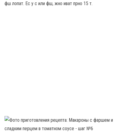
фш лопат. Ес у с или фш, жно иват прно 15 т.