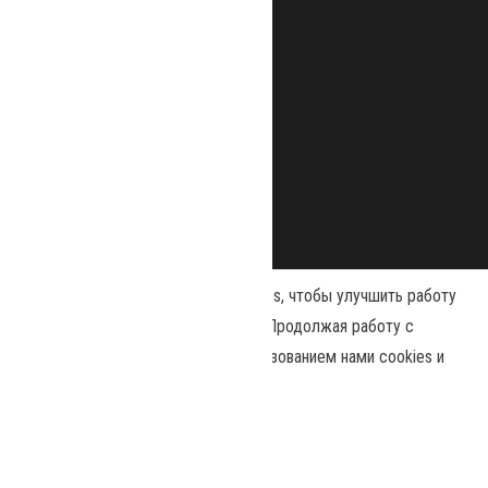
Наш сайт использует файлы cookies, чтобы улучшить работу
и повысить эффективность сайта. Продолжая работу с
сайтом, вы соглашаетесь с использованием нами cookies и
Сайт работает на
WordPress
|
Тема:
Envo Magazine
политикой конфиденциальности
.
Политика конфиденциальности
Принять