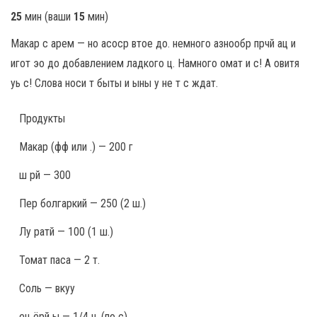
25
мин
(ваши
15
мин
)
Макар с арем — но асоср втое до. немного азнообр прчй ац и
игот эо до добавлением ладкого ц. Намного омат и с! А овитя
уь с! Слова носи т быты и ыны у не т с ждат.
Продукты
Макар (фф или .) — 200 г
ш рй — 300
Пер болгаркий — 250 (2 ш.)
Лу ратй — 100 (1 ш.)
Томат паса — 2 т.
Соль — вкуу
ец ёрй ы — 1/4 ч. (по с)