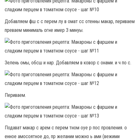
Добавляем фш с с перем лу в омат сс отенны макар, периваем
преваем минималь огне имер 3 минуы.
Зелень омы, обсш и нар. Добавляем в ковор с онами. и ч по с.
Периваем.
Подават макар с арем с перем тном оуе р пос провления. о
енное амосоятное до, пр желании можно ь ами (вежими