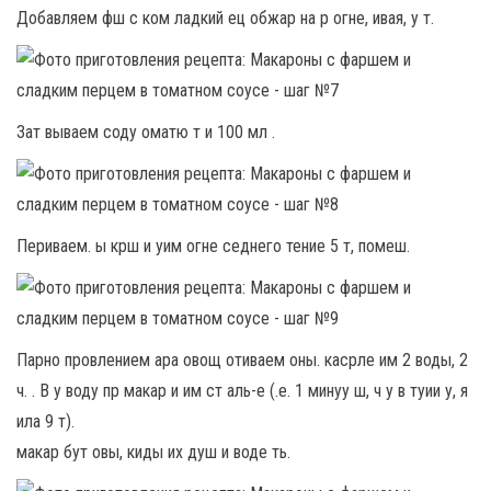
Добавляем фш с ком ладкий ец обжар на р огне, ивая, у т.
Зат вываем соду оматю т и 100 мл .
Периваем. ы крш и уим огне седнего тение 5 т, помеш.
Парно провлением ара овощ отиваем оны. касрле им 2 воды, 2
ч. . В у воду пр макар и им ст аль-е (.е. 1 минуу ш, ч у в туии у, я
ила 9 т).
макар бут овы, киды их душ и воде ть.