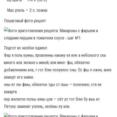
Мас ртель — 2 с. ложки
Пошаговый фото рецепт
Подгот вс необхе едиент.
Фар я поль куины, провленны накану из иле а неболього ска
виного ала. можно ь виной, или вино- фш, обязатно
добавлением ала, т гот блю полуилос сны. Ес фш л ожен, анее
азморт его хнике.
оны ит лю фмы, обязатно тды ст пшы — полезнее, стя не
азвартя.
пер желатно польь азны цов — сёт рт гот блю бу выь ит.
Петуку заменит уопом,, зелёны лу или.