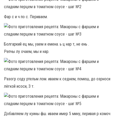
Фар с и ч по с. Периваем.
Болгаркий ец мы, уаем и емена. ь ц нар т, не ень .
Репчы лу очаем, мы и нар.
Разогр соду ртельм лом. иваем к седнем, помеш, до озрноси
лёгкой исоси, 3 т.
Добавляем лу куины фш. иваем имер 5 мину, перивая р комоч