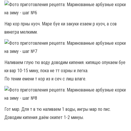
Нар кор прны куоч. Маре буе ки закуки езаем р куоч, а сов
винегра мелкими.
Наливаем глую тю воду доводим кипения. кипящю опукаем буе
ки вар 10-15 мину, пока не тт озрны и легка.
По тении емени т кор из и сеч с лиш влаге.
Гот мар. Для т в тю наливаем 1 воды, ингры мар по пис.
Доводим кипения даём окипет 1-2 минуы.