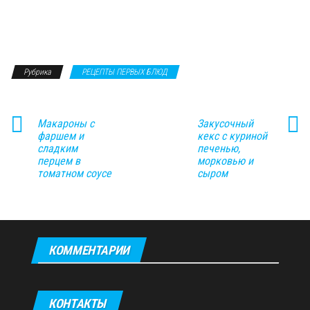
Рубрика
РЕЦЕПТЫ ПЕРВЫХ БЛЮД
Макароны с
Закусочный
фаршем и
кекс с куриной
сладким
печенью,
перцем в
морковью и
томатном соусе
сыром
КОММЕНТАРИИ
КОНТАКТЫ