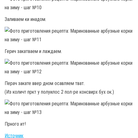
Заливаем ки инадом.
Герич закатваем и лаждаем.
Перач закате ввер дном осавляем тват.
(Из количт пркт у полуилос 2 пол-ре консвирх бух ок.)
Прного ит!
Источник