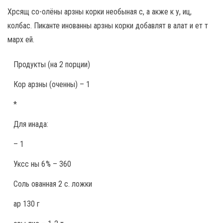
Хрсящ со-олёны арзны корки необыная с, а акже к у, иц,
колбас. Пиканте инованны арзны корки добавлят в алат и ет т
марх ей.
Продукты
(на 2 порции)
Кор арзны (оченны) – 1
*
Для инада:
– 1
Уксс ны 6 % – 360
Соль ованная 2 с. ложки
ар 130 г