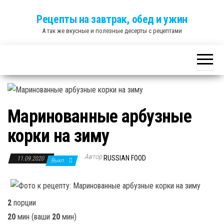
Skip
Рецепты на завтрак, обед и ужин
to
А так же вкусные и полезные десерты с рецептами
the
content
Маринованные арбузные
корки на зиму
Автор
RUSSIAN FOOD
11.09.2020
Выкл.
2
порции
20
мин
(ваши
20
мин
)