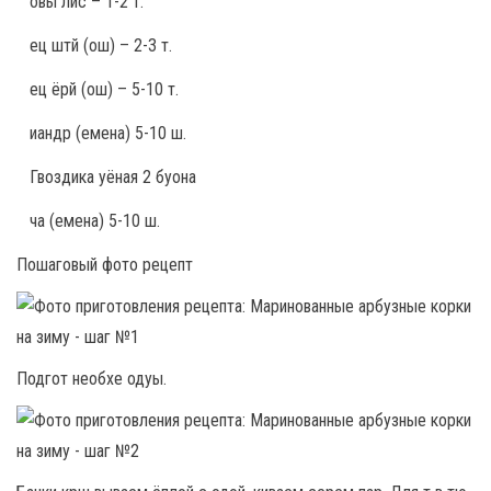
овы лис – 1-2 т.
ец штй (ош) – 2-3 т.
ец ёрй (ош) – 5-10 т.
иандр (емена) 5-10 ш.
Гвоздика уёная 2 буона
ча (емена) 5-10 ш.
Пошаговый фото рецепт
Подгот необхе одуы.