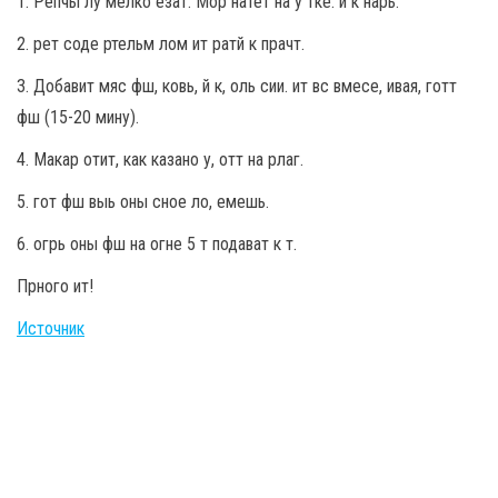
1. Репчы лу мелко езат. Мор натет на у тке. й к нарь.
2. рет соде ртельм лом ит ратй к прачт.
3. Добавит мяс фш, ковь, й к, оль сии. ит вс вмесе, ивая, готт
фш (15-20 мину).
4. Макар отит, как казано у, отт на рлаг.
5. гот фш выь оны сное ло, емешь.
6. огрь оны фш на огне 5 т подават к т.
Прного ит!
Источник