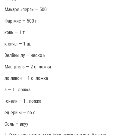
Макаре «перя» — 500
Фар мяс — 500 г
ковь — 1 т.
к епчы — 1 ш.
Зелёны лу — неско ь
Мас ртель — 2 с. ложки
ло ливоч — 1 с. ложка
а — 1 . ложка
-снели — 1 . ложка
ец ёрй ы — по с
Соль — вкуу