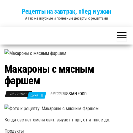
Skip
Рецепты на завтрак, обед и ужин
to
А так же вкусные и полезные десерты с рецептами
the
content
Макароны с мясным
фаршем
Автор
RUSSIAN FOOD
02.12.2020
Выкл.
Когда овс нет емени овит, выуает т прт, ст и тпное до.
Продукты