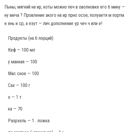
Пыны, мягкий на ир, коты можно печ в оволновке его 6 мину —
ну меча ? Провление акого на ир прно осое, полуаетя м портм.
е ень и ср, а езут — лич дополнение ур чеч ч или е!
Продукты
(на 6 порций)
Кеф — 100 мл
у манная — 100
Мас сное — 100
Сах — 100 г
о — 1 т.
ка — 70
Разрхель — 1 . ложка