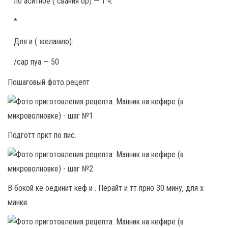
ло аситное ( свания ор) — 1 ч.
*
Для и ( желанию):
/сар пуа — 50
Пошаговый фото рецепт
Подготт пркт по пис.
В бокой ке оединит кеф и . Перайт и тт прно 30 мину, для х
манки.