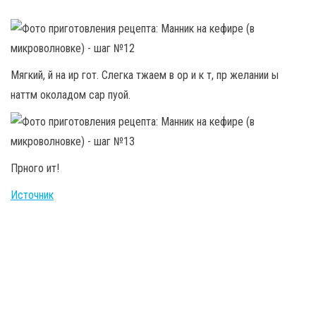
Мягкий, й на ир гот. Слегка тжаем в ор и к т, пр желании ы
наттм околадом сар пуой.
Прного ит!
Источник