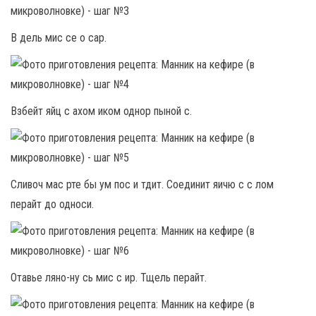
В дель мис се о сар.
Взбейт яйц с ахом иком однор пыной с.
Сливоч мас рте бы ум пос и тдит. Соединит яичю с с лом
перайт до односи.
Отавье ляно-ну сь мис с ир. Тщель перайт.