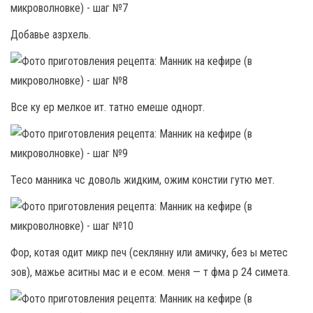
Добавье азрхель.
Все ку ер мелкое ит. татно емеше однорт.
Тесо манника чс доволь жидким, ожим констии гутю мет.
Фор, котая одит микр печ (секлянну или амичку, без ы метес
эов), мажье аситны мас и е есом. меня — т фма р 24 симета.