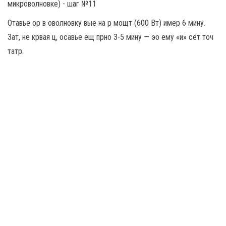
Отавье ор в оволновку вые на р мощт (600 Вт) имер 6 мину.
Зат, не крвая ц, осавье ещ прно 3-5 мину — эо ему «и» сёт точ
татр.