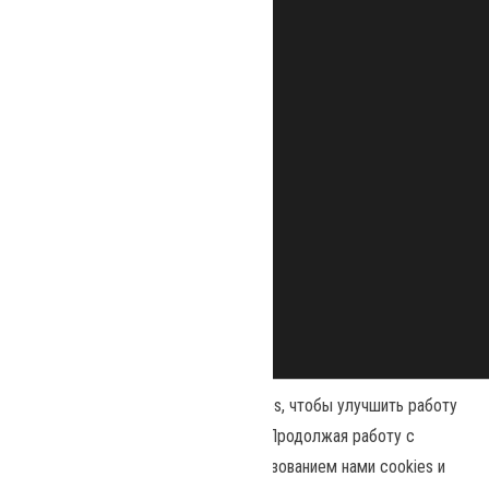
Наш сайт использует файлы cookies, чтобы улучшить работу
и повысить эффективность сайта. Продолжая работу с
сайтом, вы соглашаетесь с использованием нами cookies и
Сайт работает на
WordPress
|
Тема:
Envo Magazine