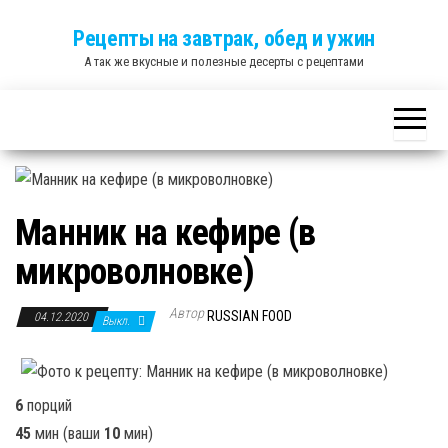
Skip
Рецепты на завтрак, обед и ужин
to
А так же вкусные и полезные десерты с рецептами
the
content
Манник на кефире (в
микроволновке)
Автор
RUSSIAN FOOD
04.12.2020
Выкл.
6
порций
45
мин
(ваши
10
мин
)